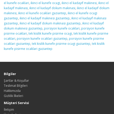
el kunefe ocaklari
,
ikinci el kunefe ocagi
,
ikinci el kadayif makinesi
,
ikinci el
kadayif makinasi
,
ikinci el kadayif dokum makinasi
,
ikinci el kadayif dokum
makinesi
,
ikinci el kunefe ocaklari gaziantep
,
ikinci el kunefe ocagi
gaziantep
,
ikinci el kadayif makinesi gaziantep
,
ikinci el kadayif makinasi
gaziantep
,
ikinci el kadayif dokum makinasi gaziantep
,
ikinci el kadayif
dokum makinesi gaziantep
,
porsiyon kunefe ocaklari
,
porsiyon kunefe
pisirme ocaklari
,
tek kisilik kunefe pisirme ocagi
,
tek kisilik kunefe pisirme
ocaklari
,
porsiyon kunefe ocaklari gaziantep
,
porsiyon kunefe pisirme
ocaklari gaziantep
,
tek kisilik kunefe pisirme ocagi gaziantep
,
tek kisilik
kunefe pisirme ocaklari gaziantep
Bilgiler
Şartlar & Koşullar
Teslimat Bilgileri
Hakkımızda
Gizlilik İlkeleri
Müşteri Servisi
İletişim