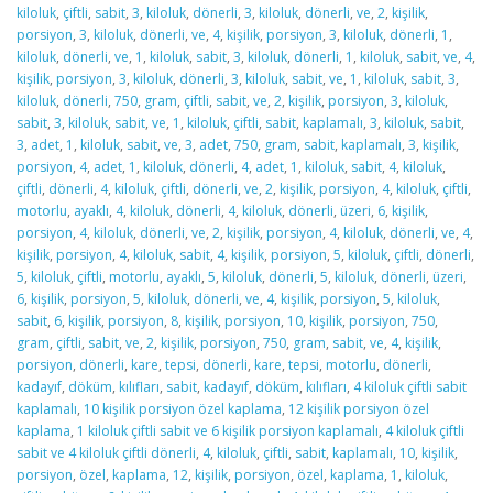
kiloluk
,
çiftli
,
sabit
,
3
,
kiloluk
,
dönerli
,
3
,
kiloluk
,
dönerli
,
ve
,
2
,
kişilik
,
porsiyon
,
3
,
kiloluk
,
dönerli
,
ve
,
4
,
kişilik
,
porsiyon
,
3
,
kiloluk
,
dönerli
,
1
,
kiloluk
,
dönerli
,
ve
,
1
,
kiloluk
,
sabit
,
3
,
kiloluk
,
dönerli
,
1
,
kiloluk
,
sabit
,
ve
,
4
,
kişilik
,
porsiyon
,
3
,
kiloluk
,
dönerli
,
3
,
kiloluk
,
sabit
,
ve
,
1
,
kiloluk
,
sabit
,
3
,
kiloluk
,
dönerli
,
750
,
gram
,
çiftli
,
sabit
,
ve
,
2
,
kişilik
,
porsiyon
,
3
,
kiloluk
,
sabit
,
3
,
kiloluk
,
sabit
,
ve
,
1
,
kiloluk
,
çiftli
,
sabit
,
kaplamalı
,
3
,
kiloluk
,
sabit
,
3
,
adet
,
1
,
kiloluk
,
sabit
,
ve
,
3
,
adet
,
750
,
gram
,
sabit
,
kaplamalı
,
3
,
kişilik
,
porsiyon
,
4
,
adet
,
1
,
kiloluk
,
dönerli
,
4
,
adet
,
1
,
kiloluk
,
sabit
,
4
,
kiloluk
,
çiftli
,
dönerli
,
4
,
kiloluk
,
çiftli
,
dönerli
,
ve
,
2
,
kişilik
,
porsiyon
,
4
,
kiloluk
,
çiftli
,
motorlu
,
ayaklı
,
4
,
kiloluk
,
dönerli
,
4
,
kiloluk
,
dönerli
,
üzeri
,
6
,
kişilik
,
porsiyon
,
4
,
kiloluk
,
dönerli
,
ve
,
2
,
kişilik
,
porsiyon
,
4
,
kiloluk
,
dönerli
,
ve
,
4
,
kişilik
,
porsiyon
,
4
,
kiloluk
,
sabit
,
4
,
kişilik
,
porsiyon
,
5
,
kiloluk
,
çiftli
,
dönerli
,
5
,
kiloluk
,
çiftli
,
motorlu
,
ayaklı
,
5
,
kiloluk
,
dönerli
,
5
,
kiloluk
,
dönerli
,
üzeri
,
6
,
kişilik
,
porsiyon
,
5
,
kiloluk
,
dönerli
,
ve
,
4
,
kişilik
,
porsiyon
,
5
,
kiloluk
,
sabit
,
6
,
kişilik
,
porsiyon
,
8
,
kişilik
,
porsiyon
,
10
,
kişilik
,
porsiyon
,
750
,
gram
,
çiftli
,
sabit
,
ve
,
2
,
kişilik
,
porsiyon
,
750
,
gram
,
sabit
,
ve
,
4
,
kişilik
,
porsiyon
,
dönerli
,
kare
,
tepsi
,
dönerli
,
kare
,
tepsi
,
motorlu
,
dönerli
,
kadayıf
,
döküm
,
kılıfları
,
sabit
,
kadayıf
,
döküm
,
kılıfları
,
4 kiloluk çiftli sabit
kaplamalı
,
10 kişilik porsiyon özel kaplama
,
12 kişilik porsiyon özel
kaplama
,
1 kiloluk çiftli sabit ve 6 kişilik porsiyon kaplamalı
,
4 kiloluk çiftli
sabit ve 4 kiloluk çiftli dönerli
,
4
,
kiloluk
,
çiftli
,
sabit
,
kaplamalı
,
10
,
kişilik
,
porsiyon
,
özel
,
kaplama
,
12
,
kişilik
,
porsiyon
,
özel
,
kaplama
,
1
,
kiloluk
,