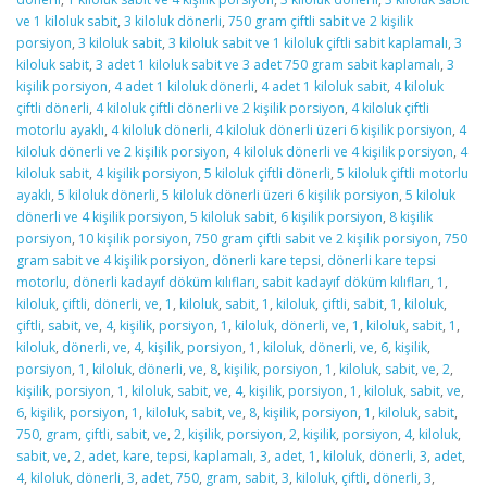
ve 1 kiloluk sabit
,
3 kiloluk dönerli
,
750 gram çiftli sabit ve 2 kişilik
porsiyon
,
3 kiloluk sabit
,
3 kiloluk sabit ve 1 kiloluk çiftli sabit kaplamalı
,
3
kiloluk sabit
,
3 adet 1 kiloluk sabit ve 3 adet 750 gram sabit kaplamalı
,
3
kişilik porsiyon
,
4 adet 1 kiloluk dönerli
,
4 adet 1 kiloluk sabit
,
4 kiloluk
çiftli dönerli
,
4 kiloluk çiftli dönerli ve 2 kişilik porsiyon
,
4 kiloluk çiftli
motorlu ayaklı
,
4 kiloluk dönerli
,
4 kiloluk dönerli üzeri 6 kişilik porsiyon
,
4
kiloluk dönerli ve 2 kişilik porsiyon
,
4 kiloluk dönerli ve 4 kişilik porsiyon
,
4
kiloluk sabit
,
4 kişilik porsiyon
,
5 kiloluk çiftli dönerli
,
5 kiloluk çiftli motorlu
ayaklı
,
5 kiloluk dönerli
,
5 kiloluk dönerli üzeri 6 kişilik porsiyon
,
5 kiloluk
dönerli ve 4 kişilik porsiyon
,
5 kiloluk sabit
,
6 kişilik porsiyon
,
8 kişilik
porsiyon
,
10 kişilik porsiyon
,
750 gram çiftli sabit ve 2 kişilik porsiyon
,
750
gram sabit ve 4 kişilik porsiyon
,
dönerli kare tepsi
,
dönerli kare tepsi
motorlu
,
dönerli kadayıf döküm kılıfları
,
sabit kadayıf döküm kılıfları
,
1
,
kiloluk
,
çiftli
,
dönerli
,
ve
,
1
,
kiloluk
,
sabit
,
1
,
kiloluk
,
çiftli
,
sabit
,
1
,
kiloluk
,
çiftli
,
sabit
,
ve
,
4
,
kişilik
,
porsiyon
,
1
,
kiloluk
,
dönerli
,
ve
,
1
,
kiloluk
,
sabit
,
1
,
kiloluk
,
dönerli
,
ve
,
4
,
kişilik
,
porsiyon
,
1
,
kiloluk
,
dönerli
,
ve
,
6
,
kişilik
,
porsiyon
,
1
,
kiloluk
,
dönerli
,
ve
,
8
,
kişilik
,
porsiyon
,
1
,
kiloluk
,
sabit
,
ve
,
2
,
kişilik
,
porsiyon
,
1
,
kiloluk
,
sabit
,
ve
,
4
,
kişilik
,
porsiyon
,
1
,
kiloluk
,
sabit
,
ve
,
6
,
kişilik
,
porsiyon
,
1
,
kiloluk
,
sabit
,
ve
,
8
,
kişilik
,
porsiyon
,
1
,
kiloluk
,
sabit
,
750
,
gram
,
çiftli
,
sabit
,
ve
,
2
,
kişilik
,
porsiyon
,
2
,
kişilik
,
porsiyon
,
4
,
kiloluk
,
sabit
,
ve
,
2
,
adet
,
kare
,
tepsi
,
kaplamalı
,
3
,
adet
,
1
,
kiloluk
,
dönerli
,
3
,
adet
,
4
,
kiloluk
,
dönerli
,
3
,
adet
,
750
,
gram
,
sabit
,
3
,
kiloluk
,
çiftli
,
dönerli
,
3
,