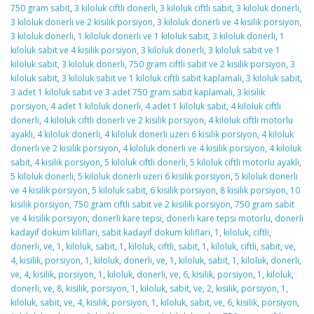
750 gram sabit
,
3 kiloluk ciftli donerli
,
3 kiloluk ciftli sabit
,
3 kiloluk donerli
,
3 kiloluk donerli ve 2 kisilik porsiyon
,
3 kiloluk donerli ve 4 kisilik porsiyon
,
3 kiloluk donerli
,
1 kiloluk donerli ve 1 kiloluk sabit
,
3 kiloluk donerli
,
1
kiloluk sabit ve 4 kisilik porsiyon
,
3 kiloluk donerli
,
3 kiloluk sabit ve 1
kiloluk sabit
,
3 kiloluk donerli
,
750 gram ciftli sabit ve 2 kisilik porsiyon
,
3
kiloluk sabit
,
3 kiloluk sabit ve 1 kiloluk ciftli sabit kaplamali
,
3 kiloluk sabit
,
3 adet 1 kiloluk sabit ve 3 adet 750 gram sabit kaplamali
,
3 kisilik
porsiyon
,
4 adet 1 kiloluk donerli
,
4 adet 1 kiloluk sabit
,
4 kiloluk ciftli
donerli
,
4 kiloluk ciftli donerli ve 2 kisilik porsiyon
,
4 kiloluk ciftli motorlu
ayakli
,
4 kiloluk donerli
,
4 kiloluk donerli uzeri 6 kisilik porsiyon
,
4 kiloluk
donerli ve 2 kisilik porsiyon
,
4 kiloluk donerli ve 4 kisilik porsiyon
,
4 kiloluk
sabit
,
4 kisilik porsiyon
,
5 kiloluk ciftli donerli
,
5 kiloluk ciftli motorlu ayakli
,
5 kiloluk donerli
,
5 kiloluk donerli uzeri 6 kisilik porsiyon
,
5 kiloluk donerli
ve 4 kisilik porsiyon
,
5 kiloluk sabit
,
6 kisilik porsiyon
,
8 kisilik porsiyon
,
10
kisilik porsiyon
,
750 gram ciftli sabit ve 2 kisilik porsiyon
,
750 gram sabit
ve 4 kisilik porsiyon
,
donerli kare tepsi
,
donerli kare tepsi motorlu
,
donerli
kadayif dokum kiliflari
,
sabit kadayif dokum kiliflari
,
1
,
kiloluk
,
ciftli
,
donerli
,
ve
,
1
,
kiloluk
,
sabit
,
1
,
kiloluk
,
ciftli
,
sabit
,
1
,
kiloluk
,
ciftli
,
sabit
,
ve
,
4
,
kisilik
,
porsiyon
,
1
,
kiloluk
,
donerli
,
ve
,
1
,
kiloluk
,
sabit
,
1
,
kiloluk
,
donerli
,
ve
,
4
,
kisilik
,
porsiyon
,
1
,
kiloluk
,
donerli
,
ve
,
6
,
kisilik
,
porsiyon
,
1
,
kiloluk
,
donerli
,
ve
,
8
,
kisilik
,
porsiyon
,
1
,
kiloluk
,
sabit
,
ve
,
2
,
kisilik
,
porsiyon
,
1
,
kiloluk
,
sabit
,
ve
,
4
,
kisilik
,
porsiyon
,
1
,
kiloluk
,
sabit
,
ve
,
6
,
kisilik
,
porsiyon
,