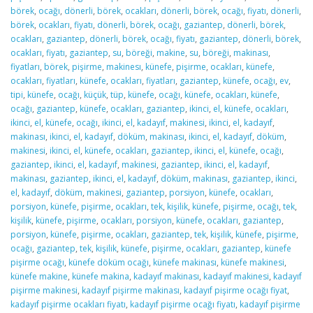
börek
,
ocağı
,
dönerli
,
börek
,
ocakları
,
dönerli
,
börek
,
ocağı
,
fiyatı
,
dönerli
,
börek
,
ocakları
,
fiyatı
,
dönerli
,
börek
,
ocağı
,
gaziantep
,
dönerli
,
börek
,
ocakları
,
gaziantep
,
dönerli
,
börek
,
ocağı
,
fiyatı
,
gaziantep
,
dönerli
,
börek
,
ocakları
,
fiyatı
,
gaziantep
,
su
,
böreği
,
makine
,
su
,
böreği
,
makinası
,
fiyatları
,
börek
,
pişirme
,
makinesı
,
künefe
,
pişirme
,
ocakları
,
künefe
,
ocakları
,
fiyatları
,
künefe
,
ocakları
,
fiyatları
,
gaziantep
,
künefe
,
ocağı
,
ev
,
tipi
,
künefe
,
ocağı
,
küçük
,
tüp
,
künefe
,
ocağı
,
künefe
,
ocakları
,
künefe
,
ocağı
,
gaziantep
,
künefe
,
ocakları
,
gaziantep
,
ikinci
,
el
,
künefe
,
ocakları
,
ikinci
,
el
,
künefe
,
ocağı
,
ikinci
,
el
,
kadayıf
,
makinesi
,
ikinci
,
el
,
kadayıf
,
makinası
,
ikinci
,
el
,
kadayıf
,
döküm
,
makinası
,
ikinci
,
el
,
kadayıf
,
döküm
,
makinesi
,
ikinci
,
el
,
künefe
,
ocakları
,
gaziantep
,
ikinci
,
el
,
künefe
,
ocağı
,
gaziantep
,
ikinci
,
el
,
kadayıf
,
makinesi
,
gaziantep
,
ikinci
,
el
,
kadayıf
,
makinası
,
gaziantep
,
ikinci
,
el
,
kadayıf
,
döküm
,
makinası
,
gaziantep
,
ikinci
,
el
,
kadayıf
,
döküm
,
makinesi
,
gaziantep
,
porsiyon
,
künefe
,
ocakları
,
porsiyon
,
künefe
,
pişirme
,
ocakları
,
tek
,
kişilik
,
künefe
,
pişirme
,
ocağı
,
tek
,
kişilik
,
künefe
,
pişirme
,
ocakları
,
porsiyon
,
künefe
,
ocakları
,
gaziantep
,
porsiyon
,
künefe
,
pişirme
,
ocakları
,
gaziantep
,
tek
,
kişilik
,
künefe
,
pişirme
,
ocağı
,
gaziantep
,
tek
,
kişilik
,
künefe
,
pişirme
,
ocakları
,
gaziantep
,
künefe
pişirme ocağı
,
künefe döküm ocağı
,
künefe makinası
,
künefe makinesi
,
künefe makine
,
künefe makina
,
kadayıf makinası
,
kadayıf makinesi
,
kadayıf
pişirme makinesi
,
kadayıf pişirme makinası
,
kadayıf pişirme ocağı fiyat
,
kadayıf pişirme ocakları fiyatı
,
kadayıf pişirme ocağı fiyatı
,
kadayıf pişirme