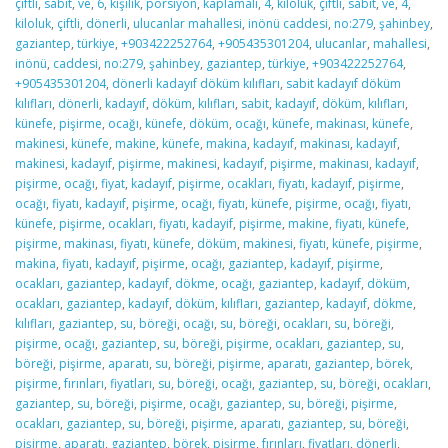
çiftli
,
sabit
,
ve
,
6
,
kişilik
,
porsiyon
,
kaplamalı
,
4
,
kiloluk
,
çiftli
,
sabit
,
ve
,
4
,
kiloluk
,
çiftli
,
dönerli
,
ulucanlar mahallesi
,
inönü caddesi
,
no:279
,
şahinbey
,
gaziantep
,
türkiye
,
+903422252764
,
+905435301204
,
ulucanlar
,
mahallesi
,
inönü
,
caddesi
,
no:279
,
şahinbey
,
gaziantep
,
türkiye
,
+903422252764
,
+905435301204
,
dönerli kadayıf döküm kılıfları
,
sabit kadayıf döküm
kılıfları
,
dönerli
,
kadayıf
,
döküm
,
kılıfları
,
sabit
,
kadayıf
,
döküm
,
kılıfları
,
künefe
,
pişirme
,
ocağı
,
künefe
,
döküm
,
ocağı
,
künefe
,
makinası
,
künefe
,
makinesi
,
künefe
,
makine
,
künefe
,
makina
,
kadayıf
,
makinası
,
kadayıf
,
makinesi
,
kadayıf
,
pişirme
,
makinesi
,
kadayıf
,
pişirme
,
makinası
,
kadayıf
,
pişirme
,
ocağı
,
fiyat
,
kadayıf
,
pişirme
,
ocakları
,
fiyatı
,
kadayıf
,
pişirme
,
ocağı
,
fiyatı
,
kadayıf
,
pişirme
,
ocağı
,
fiyatı
,
künefe
,
pişirme
,
ocağı
,
fiyatı
,
künefe
,
pişirme
,
ocakları
,
fiyatı
,
kadayif
,
pişirme
,
makine
,
fiyatı
,
künefe
,
pişirme
,
makinası
,
fiyatı
,
künefe
,
döküm
,
makinesi
,
fiyatı
,
künefe
,
pişirme
,
makina
,
fiyatı
,
kadayıf
,
pişirme
,
ocağı
,
gaziantep
,
kadayıf
,
pişirme
,
ocakları
,
gaziantep
,
kadayıf
,
dökme
,
ocağı
,
gaziantep
,
kadayıf
,
döküm
,
ocakları
,
gaziantep
,
kadayıf
,
döküm
,
kılıfları
,
gaziantep
,
kadayıf
,
dökme
,
kılıfları
,
gaziantep
,
su
,
böreği
,
ocağı
,
su
,
böreği
,
ocakları
,
su
,
böreği
,
pişirme
,
ocağı
,
gaziantep
,
su
,
böreği
,
pişirme
,
ocakları
,
gaziantep
,
su
,
böreği
,
pişirme
,
aparatı
,
su
,
böreği
,
pişirme
,
aparatı
,
gaziantep
,
börek
,
pişirme
,
fırınları
,
fiyatları
,
su
,
böreği
,
ocağı
,
gaziantep
,
su
,
böreği
,
ocakları
,
gaziantep
,
su
,
böreği
,
pişirme
,
ocağı
,
gaziantep
,
su
,
böreği
,
pişirme
,
ocakları
,
gaziantep
,
su
,
böreği
,
pişirme
,
aparatı
,
gaziantep
,
su
,
böreği
,
pişirme
,
aparatı
,
gaziantep
,
börek
,
pişirme
,
fırınları
,
fiyatları
,
dönerli
,