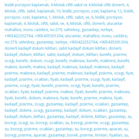
kisilik porsiyon kaplamali
,
4 kiloluk ciftli sabit ve 4 kiloluk ciftli donerli
,
4
,
kiloluk
,
ciftli
,
sabit
,
kaplamali
,
10
,
kisilik
,
porsiyon
,
ozel
,
kaplama
,
12
,
kisilik
,
porsiyon
,
ozel
,
kaplama
,
1
,
kiloluk
,
ciftli
,
sabit
,
ve
,
6
,
kisilik
,
porsiyon
,
kaplamali
,
4
,
kiloluk
,
ciftli
,
sabit
,
ve
,
4
,
kiloluk
,
ciftli
,
donerli
,
ulucanlar
mahallesi
,
inonu caddesi
,
no:279
,
sahinbey
,
gaziantep
,
turkiye
,
+903422252764
,
+905435301204
,
ulucanlar
,
mahallesi
,
inonu
,
caddesi
,
no:279
,
sahinbey
,
gaziantep
,
turkiye
,
+903422252764
,
+905435301204
,
donerli kadayif dokum kiliflari
,
sabit kadayif dokum kiliflari
,
donerli
,
kadayif
,
dokum
,
kiliflari
,
sabit
,
kadayif
,
dokum
,
kiliflari
,
kunefe
,
pisirme
,
ocagi
,
kunefe
,
dokum
,
ocagi
,
kunefe
,
makinasi
,
kunefe
,
makinesi
,
kunefe
,
makine
,
kunefe
,
makina
,
kadayif
,
makinasi
,
kadayif
,
makinesi
,
kadayif
,
pisirme
,
makinesi
,
kadayif
,
pisirme
,
makinasi
,
kadayif
,
pisirme
,
ocagi
,
fiyat
,
kadayif
,
pisirme
,
ocaklari
,
fiyati
,
kadayif
,
pisirme
,
ocagi
,
fiyati
,
kadayif
,
pisirme
,
ocagi
,
fiyati
,
kunefe
,
pisirme
,
ocagi
,
fiyati
,
kunefe
,
pisirme
,
ocaklari
,
fiyati
,
kadayif
,
pisirme
,
makine
,
fiyati
,
kunefe
,
pisirme
,
makinasi
,
fiyati
,
kunefe
,
dokum
,
makinesi
,
fiyati
,
kunefe
,
pisirme
,
makina
,
fiyati
,
kadayif
,
pisirme
,
ocagi
,
gaziantep
,
kadayif
,
pisirme
,
ocaklari
,
gaziantep
,
kadayif
,
dokme
,
ocagi
,
gaziantep
,
kadayif
,
dokum
,
ocaklari
,
gaziantep
,
kadayif
,
dokum
,
kiliflari
,
gaziantep
,
kadayif
,
dokme
,
kiliflari
,
gaziantep
,
su
,
boregi
,
ocagi
,
su
,
boregi
,
ocaklari
,
su
,
boregi
,
pisirme
,
ocagi
,
gaziantep
,
su
,
boregi
,
pisirme
,
ocaklari
,
gaziantep
,
su
,
boregi
,
pisirme
,
aparati
,
su
,
boregi
,
pisirme
,
aparati
,
gaziantep
,
borek
,
pisirme
,
firinlari
,
fiyatlari
,
su
,