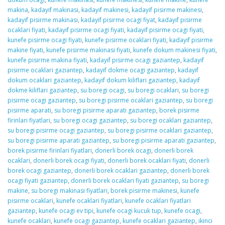
makina
,
kadayif makinasi
,
kadayif makinesi
,
kadayif pisirme makinesi
,
kadayif pisirme makinasi
,
kadayif pisirme ocagi fiyat
,
kadayif pisirme
ocaklari fiyati
,
kadayif pisirme ocagi fiyati
,
kadayif pisirme ocagi fiyati
,
kunefe pisirme ocagi fiyati
,
kunefe pisirme ocaklari fiyati
,
kadayif pisirme
makine fiyati
,
kunefe pisirme makinasi fiyati
,
kunefe dokum makinesi fiyati
,
kunefe pisirme makina fiyati
,
kadayif pisirme ocagi gaziantep
,
kadayif
pisirme ocaklari gaziantep
,
kadayif dokme ocagi gaziantep
,
kadayif
dokum ocaklari gaziantep
,
kadayif dokum kiliflari gaziantep
,
kadayif
dokme kiliflari gaziantep
,
su boregi ocagi
,
su boregi ocaklari
,
su boregi
pisirme ocagi gaziantep
,
su boregi pisirme ocaklari gaziantep
,
su boregi
pisirme aparati
,
su boregi pisirme aparati gaziantep
,
borek pisirme
firinlari fiyatlari
,
su boregi ocagi gaziantep
,
su boregi ocaklari gaziantep
,
su boregi pisirme ocagi gaziantep
,
su boregi pisirme ocaklari gaziantep
,
su boregi pisirme aparati gaziantep
,
su boregi pisirme aparati gaziantep
,
borek pisirme firinlari fiyatlari
,
donerli borek ocagi
,
donerli borek
ocaklari
,
donerli borek ocagi fiyati
,
donerli borek ocaklari fiyati
,
donerli
borek ocagi gaziantep
,
donerli borek ocaklari gaziantep
,
donerli borek
ocagi fiyati gaziantep
,
donerli borek ocaklari fiyati gaziantep
,
su boregi
makine
,
su boregi makinasi fiyatlari
,
borek pisirme makinesi
,
kunefe
pisirme ocaklari
,
kunefe ocaklari fiyatlari
,
kunefe ocaklari fiyatlari
gaziantep
,
kunefe ocagi ev tipi
,
kunefe ocagi kucuk tup
,
kunefe ocagi
,
kunefe ocaklari
,
kunefe ocagi gaziantep
,
kunefe ocaklari gaziantep
,
ikinci