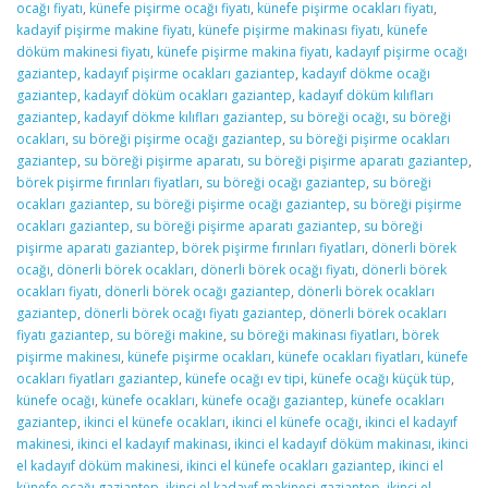
ocağı fiyatı
,
künefe pişirme ocağı fiyatı
,
künefe pişirme ocakları fiyatı
,
kadayif pişirme makine fiyatı
,
künefe pişirme makinası fiyatı
,
künefe
döküm makinesi fiyatı
,
künefe pişirme makina fiyatı
,
kadayıf pişirme ocağı
gaziantep
,
kadayıf pişirme ocakları gaziantep
,
kadayıf dökme ocağı
gaziantep
,
kadayıf döküm ocakları gaziantep
,
kadayıf döküm kılıfları
gaziantep
,
kadayıf dökme kılıfları gaziantep
,
su böreği ocağı
,
su böreği
ocakları
,
su böreği pişirme ocağı gaziantep
,
su böreği pişirme ocakları
gaziantep
,
su böreği pişirme aparatı
,
su böreği pişirme aparatı gaziantep
,
börek pişirme fırınları fiyatları
,
su böreği ocağı gaziantep
,
su böreği
ocakları gaziantep
,
su böreği pişirme ocağı gaziantep
,
su böreği pişirme
ocakları gaziantep
,
su böreği pişirme aparatı gaziantep
,
su böreği
pişirme aparatı gaziantep
,
börek pişirme fırınları fiyatları
,
dönerli börek
ocağı
,
dönerli börek ocakları
,
dönerli börek ocağı fiyatı
,
dönerli börek
ocakları fiyatı
,
dönerli börek ocağı gaziantep
,
dönerli börek ocakları
gaziantep
,
dönerli börek ocağı fiyatı gaziantep
,
dönerli börek ocakları
fiyatı gaziantep
,
su böreği makine
,
su böreği makinası fiyatları
,
börek
pişirme makinesı
,
künefe pişirme ocakları
,
künefe ocakları fiyatları
,
künefe
ocakları fiyatları gaziantep
,
künefe ocağı ev tipi
,
künefe ocağı küçük tüp
,
künefe ocağı
,
künefe ocakları
,
künefe ocağı gaziantep
,
künefe ocakları
gaziantep
,
ikinci el künefe ocakları
,
ikinci el künefe ocağı
,
ikinci el kadayıf
makinesi
,
ikinci el kadayıf makinası
,
ikinci el kadayıf döküm makinası
,
ikinci
el kadayıf döküm makinesi
,
ikinci el künefe ocakları gaziantep
,
ikinci el
künefe ocağı gaziantep
,
ikinci el kadayıf makinesi gaziantep
,
ikinci el