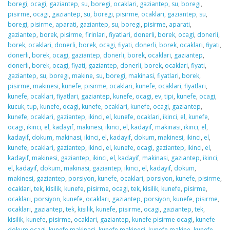
boregi
,
ocagi
,
gaziantep
,
su
,
boregi
,
ocaklari
,
gaziantep
,
su
,
boregi
,
pisirme
,
ocagi
,
gaziantep
,
su
,
boregi
,
pisirme
,
ocaklari
,
gaziantep
,
su
,
boregi
,
pisirme
,
aparati
,
gaziantep
,
su
,
boregi
,
pisirme
,
aparati
,
gaziantep
,
borek
,
pisirme
,
firinlari
,
fiyatlari
,
donerli
,
borek
,
ocagi
,
donerli
,
borek
,
ocaklari
,
donerli
,
borek
,
ocagi
,
fiyati
,
donerli
,
borek
,
ocaklari
,
fiyati
,
donerli
,
borek
,
ocagi
,
gaziantep
,
donerli
,
borek
,
ocaklari
,
gaziantep
,
donerli
,
borek
,
ocagi
,
fiyati
,
gaziantep
,
donerli
,
borek
,
ocaklari
,
fiyati
,
gaziantep
,
su
,
boregi
,
makine
,
su
,
boregi
,
makinasi
,
fiyatlari
,
borek
,
pisirme
,
makinesi
,
kunefe
,
pisirme
,
ocaklari
,
kunefe
,
ocaklari
,
fiyatlari
,
kunefe
,
ocaklari
,
fiyatlari
,
gaziantep
,
kunefe
,
ocagi
,
ev
,
tipi
,
kunefe
,
ocagi
,
kucuk
,
tup
,
kunefe
,
ocagi
,
kunefe
,
ocaklari
,
kunefe
,
ocagi
,
gaziantep
,
kunefe
,
ocaklari
,
gaziantep
,
ikinci
,
el
,
kunefe
,
ocaklari
,
ikinci
,
el
,
kunefe
,
ocagi
,
ikinci
,
el
,
kadayif
,
makinesi
,
ikinci
,
el
,
kadayif
,
makinasi
,
ikinci
,
el
,
kadayif
,
dokum
,
makinasi
,
ikinci
,
el
,
kadayif
,
dokum
,
makinesi
,
ikinci
,
el
,
kunefe
,
ocaklari
,
gaziantep
,
ikinci
,
el
,
kunefe
,
ocagi
,
gaziantep
,
ikinci
,
el
,
kadayif
,
makinesi
,
gaziantep
,
ikinci
,
el
,
kadayif
,
makinasi
,
gaziantep
,
ikinci
,
el
,
kadayif
,
dokum
,
makinasi
,
gaziantep
,
ikinci
,
el
,
kadayif
,
dokum
,
makinesi
,
gaziantep
,
porsiyon
,
kunefe
,
ocaklari
,
porsiyon
,
kunefe
,
pisirme
,
ocaklari
,
tek
,
kisilik
,
kunefe
,
pisirme
,
ocagi
,
tek
,
kisilik
,
kunefe
,
pisirme
,
ocaklari
,
porsiyon
,
kunefe
,
ocaklari
,
gaziantep
,
porsiyon
,
kunefe
,
pisirme
,
ocaklari
,
gaziantep
,
tek
,
kisilik
,
kunefe
,
pisirme
,
ocagi
,
gaziantep
,
tek
,
kisilik
,
kunefe
,
pisirme
,
ocaklari
,
gaziantep
,
kunefe pisirme ocagi
,
kunefe
dokum ocagi
,
kunefe makinasi
,
kunefe makinesi
,
kunefe makine
,
kunefe