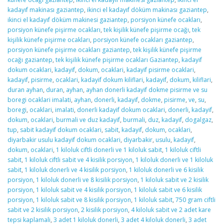
kadayıf makinası gaziantep
,
ikinci el kadayıf döküm makinası gaziantep
,
ikinci el kadayıf döküm makinesi gaziantep
,
porsiyon künefe ocakları
,
porsiyon künefe pişirme ocakları
,
tek kişilik künefe pişirme ocağı
,
tek
kişilik künefe pişirme ocakları
,
porsiyon künefe ocakları gaziantep
,
porsiyon künefe pişirme ocakları gaziantep
,
tek kişilik künefe pişirme
ocağı gaziantep
,
tek kişilik künefe pişirme ocakları Gaziantep
,
kadayif
dokum ocaklari
,
kadayif
,
dokum
,
ocaklari
,
kadayif pisirme ocaklari
,
kadayif
,
pisirme
,
ocaklari
,
kadayif dokum kiliflari
,
kadayif
,
dokum
,
kiliflari
,
duran ayhan
,
duran
,
ayhan
,
ayhan donerli kadayif dokme pisirme ve su
boregi ocaklari imalati
,
ayhan
,
donerli
,
kadayif
,
dokme
,
pisirme
,
ve
,
su
,
boregi
,
ocaklari
,
imalati
,
donerli kadayif dokum ocaklari
,
donerli
,
kadayif
,
dokum
,
ocaklari
,
burmali ve duz kadayif
,
burmali
,
duz
,
kadayif
,
dogalgaz
,
tup
,
sabit kadayif dokum ocaklari
,
sabit
,
kadayif
,
dokum
,
ocaklari
,
diyarbakir usulu kadayif dokum ocaklari
,
diyarbakir
,
usulu
,
kadayif
,
dokum
,
ocaklari
,
1 kiloluk ciftli donerli ve 1 kiloluk sabit
,
1 kiloluk ciftli
sabit
,
1 kiloluk ciftli sabit ve 4 kisilik porsiyon
,
1 kiloluk donerli ve 1 kiloluk
sabit
,
1 kiloluk donerli ve 4 kisilik porsiyon
,
1 kiloluk donerli ve 6 kisilik
porsiyon
,
1 kiloluk donerli ve 8 kisilik porsiyon
,
1 kiloluk sabit ve 2 kisilik
porsiyon
,
1 kiloluk sabit ve 4 kisilik porsiyon
,
1 kiloluk sabit ve 6 kisilik
porsiyon
,
1 kiloluk sabit ve 8 kisilik porsiyon
,
1 kiloluk sabit
,
750 gram ciftli
sabit ve 2 kisilik porsiyon
,
2 kisilik porsiyon
,
4 kiloluk sabit ve 2 adet kare
tepsi kaplamali
,
3 adet 1 kiloluk donerli
,
3 adet 4 kiloluk donerli
,
3 adet