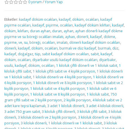
0 yorum
/
Yorum Yap
Etiketler:
kadayıf döküm ocakları
,
kadayıf
,
döküm
,
ocakları
,
kadayıf
pişirme ocakları
,
kadayıf
,
pişirme
,
ocakları
,
kadayıf döküm kılıfları
,
kadayıf
,
döküm
,
kılıfları
,
duran ayhan
,
duran
,
ayhan
,
ayhan dönerli kadayıf dökme
pişirme ve su böreği ocakları imalatı
,
ayhan
,
dönerli
,
kadayıf
,
dökme
,
pişirme
,
ve
,
su
,
böreği
,
ocakları
,
imalatı
,
dönerli kadayıf döküm ocakları
,
dönerli
,
kadayıf
,
döküm
,
ocakları
,
burmalı ve düz kadayıf
,
burmalı
,
düz
,
kadayıf
,
doğalgaz
,
tüp
,
sabit kadayıf döküm ocakları
,
sabit
,
kadayıf
,
döküm
,
ocakları
,
diyarbakır usulü kadayıf döküm ocakları
,
diyarbakır
,
usulü
,
kadayıf
,
döküm
,
ocakları
,
1 kiloluk çiftli dönerli ve 1 kiloluk sabit
,
1
kiloluk çiftli sabit
,
1 kiloluk çiftli sabit ve 4 kişilik porsiyon
,
1 kiloluk dönerli
ve 1 kiloluk sabit
,
1 kiloluk dönerli ve 4 kişilik porsiyon
,
1 kiloluk dönerli ve
6 kişilik porsiyon
,
1 kiloluk dönerli ve 8 kişilik porsiyon
,
1 kiloluk sabit ve 2
kişilik porsiyon
,
1 kiloluk sabit ve 4 kişilik porsiyon
,
1 kiloluk sabit ve 6
kişilik porsiyon
,
1 kiloluk sabit ve 8 kişilik porsiyon
,
1 kiloluk sabit
,
750
gram çiftli sabit ve 2 kişilik porsiyon
,
2 kişilik porsiyon
,
4 kiloluk sabit ve 2
adet kare tepsi kaplamalı
,
3 adet 1 kiloluk dönerli
,
3 adet 4 kiloluk dönerli
,
3 adet 750 gram sabit
,
3 kiloluk çiftli dönerli
,
3 kiloluk çiftli sabit
,
3 kiloluk
dönerli
,
3 kiloluk dönerli ve 2 kişilik porsiyon
,
3 kiloluk dönerli ve 4 kişilik
porsiyon
,
3 kiloluk dönerli
,
1 kiloluk dönerli ve 1 kiloluk sabit
,
3 kiloluk
dönerli
,
1 kiloluk sabit ve 4 kişilik porsiyon
,
3 kiloluk dönerli
,
3 kiloluk sabit