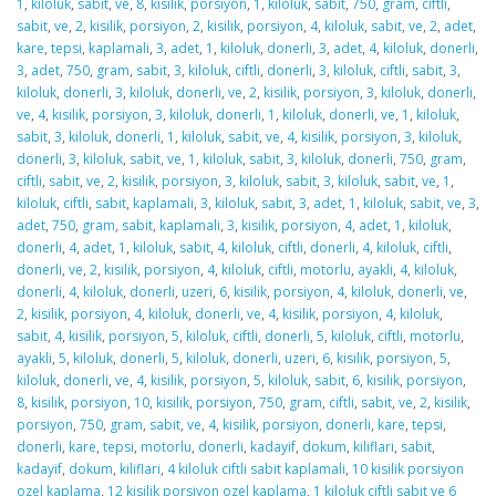
1
,
kiloluk
,
sabit
,
ve
,
8
,
kisilik
,
porsiyon
,
1
,
kiloluk
,
sabit
,
750
,
gram
,
ciftli
,
sabit
,
ve
,
2
,
kisilik
,
porsiyon
,
2
,
kisilik
,
porsiyon
,
4
,
kiloluk
,
sabit
,
ve
,
2
,
adet
,
kare
,
tepsi
,
kaplamali
,
3
,
adet
,
1
,
kiloluk
,
donerli
,
3
,
adet
,
4
,
kiloluk
,
donerli
,
3
,
adet
,
750
,
gram
,
sabit
,
3
,
kiloluk
,
ciftli
,
donerli
,
3
,
kiloluk
,
ciftli
,
sabit
,
3
,
kiloluk
,
donerli
,
3
,
kiloluk
,
donerli
,
ve
,
2
,
kisilik
,
porsiyon
,
3
,
kiloluk
,
donerli
,
ve
,
4
,
kisilik
,
porsiyon
,
3
,
kiloluk
,
donerli
,
1
,
kiloluk
,
donerli
,
ve
,
1
,
kiloluk
,
sabit
,
3
,
kiloluk
,
donerli
,
1
,
kiloluk
,
sabit
,
ve
,
4
,
kisilik
,
porsiyon
,
3
,
kiloluk
,
donerli
,
3
,
kiloluk
,
sabit
,
ve
,
1
,
kiloluk
,
sabit
,
3
,
kiloluk
,
donerli
,
750
,
gram
,
ciftli
,
sabit
,
ve
,
2
,
kisilik
,
porsiyon
,
3
,
kiloluk
,
sabit
,
3
,
kiloluk
,
sabit
,
ve
,
1
,
kiloluk
,
ciftli
,
sabit
,
kaplamali
,
3
,
kiloluk
,
sabit
,
3
,
adet
,
1
,
kiloluk
,
sabit
,
ve
,
3
,
adet
,
750
,
gram
,
sabit
,
kaplamali
,
3
,
kisilik
,
porsiyon
,
4
,
adet
,
1
,
kiloluk
,
donerli
,
4
,
adet
,
1
,
kiloluk
,
sabit
,
4
,
kiloluk
,
ciftli
,
donerli
,
4
,
kiloluk
,
ciftli
,
donerli
,
ve
,
2
,
kisilik
,
porsiyon
,
4
,
kiloluk
,
ciftli
,
motorlu
,
ayakli
,
4
,
kiloluk
,
donerli
,
4
,
kiloluk
,
donerli
,
uzeri
,
6
,
kisilik
,
porsiyon
,
4
,
kiloluk
,
donerli
,
ve
,
2
,
kisilik
,
porsiyon
,
4
,
kiloluk
,
donerli
,
ve
,
4
,
kisilik
,
porsiyon
,
4
,
kiloluk
,
sabit
,
4
,
kisilik
,
porsiyon
,
5
,
kiloluk
,
ciftli
,
donerli
,
5
,
kiloluk
,
ciftli
,
motorlu
,
ayakli
,
5
,
kiloluk
,
donerli
,
5
,
kiloluk
,
donerli
,
uzeri
,
6
,
kisilik
,
porsiyon
,
5
,
kiloluk
,
donerli
,
ve
,
4
,
kisilik
,
porsiyon
,
5
,
kiloluk
,
sabit
,
6
,
kisilik
,
porsiyon
,
8
,
kisilik
,
porsiyon
,
10
,
kisilik
,
porsiyon
,
750
,
gram
,
ciftli
,
sabit
,
ve
,
2
,
kisilik
,
porsiyon
,
750
,
gram
,
sabit
,
ve
,
4
,
kisilik
,
porsiyon
,
donerli
,
kare
,
tepsi
,
donerli
,
kare
,
tepsi
,
motorlu
,
donerli
,
kadayif
,
dokum
,
kiliflari
,
sabit
,
kadayif
,
dokum
,
kiliflari
,
4 kiloluk ciftli sabit kaplamali
,
10 kisilik porsiyon
ozel kaplama
,
12 kisilik porsiyon ozel kaplama
,
1 kiloluk ciftli sabit ve 6