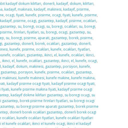
bit kadayif dokum kiliflari
,
donerli
,
kadayif
,
dokum
,
kiliflari
,
na
,
kadayif
,
makinasi
,
kadayif
,
makinesi
,
kadayif
,
pisirme
,
rme
,
ocagi
,
fiyati
,
kunefe
,
pisirme
,
ocagi
,
fiyati
,
kunefe
,
pisirme
,
kadayif
,
pisirme
,
ocagi
,
gaziantep
,
kadayif
,
pisirme
,
ocaklari
,
gaziantep
,
su
,
boregi
,
ocagi
,
su
,
boregi
,
ocaklari
,
su
,
boregi
,
pisirme
,
firinlari
,
fiyatlari
,
su
,
boregi
,
ocagi
,
gaziantep
,
su
,
tep
,
su
,
boregi
,
pisirme
,
aparati
,
gaziantep
,
borek
,
pisirme
,
gi
,
gaziantep
,
donerli
,
borek
,
ocaklari
,
gaziantep
,
donerli
,
inesi
,
kunefe
,
pisirme
,
ocaklari
,
kunefe
,
ocaklari
,
fiyatlari
,
kunefe
,
ocaklari
,
gaziantep
,
ikinci
,
el
,
kunefe
,
ocaklari
,
ikinci
,
i
,
ikinci
,
el
,
kunefe
,
ocaklari
,
gaziantep
,
ikinci
,
el
,
kunefe
,
ocagi
,
l
,
kadayif
,
dokum
,
makinesi
,
gaziantep
,
porsiyon
,
kunefe
,
,
gaziantep
,
porsiyon
,
kunefe
,
pisirme
,
ocaklari
,
gaziantep
,
e makinasi
,
kunefe makinesi
,
kunefe makine
,
kunefe makina
,
yati
,
kadayif pisirme ocagi fiyati
,
kadayif pisirme ocagi fiyati
,
fiyati
,
kunefe pisirme makina fiyati
,
kadayif pisirme ocagi
iantep
,
kadayif dokme kiliflari gaziantep
,
su boregi ocagi
,
su
i gaziantep
,
borek pisirme firinlari fiyatlari
,
su boregi ocagi
gaziantep
,
su boregi pisirme aparati gaziantep
,
borek pisirme
antep
,
donerli borek ocaklari gaziantep
,
donerli borek ocagi
e ocaklari
,
kunefe ocaklari fiyatlari
,
kunefe ocaklari fiyatlari
ci el kunefe ocaklari
,
ikinci el kunefe ocagi
,
ikinci el kadayif