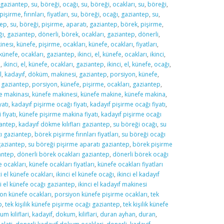
gaziantep
,
su
,
böreği
,
ocağı
,
su
,
böreği
,
ocakları
,
su
,
böreği
,
pişirme
,
fırınları
,
fiyatları
,
su
,
böreği
,
ocağı
,
gaziantep
,
su
,
tep
,
su
,
böreği
,
pişirme
,
aparatı
,
gaziantep
,
börek
,
pişirme
,
ğı
,
gaziantep
,
dönerli
,
börek
,
ocakları
,
gaziantep
,
dönerli
,
inesı
,
künefe
,
pişirme
,
ocakları
,
künefe
,
ocakları
,
fiyatları
,
künefe
,
ocakları
,
gaziantep
,
ikinci
,
el
,
künefe
,
ocakları
,
ikinci
,
i
,
ikinci
,
el
,
künefe
,
ocakları
,
gaziantep
,
ikinci
,
el
,
künefe
,
ocağı
,
l
,
kadayıf
,
döküm
,
makinesi
,
gaziantep
,
porsiyon
,
künefe
,
,
gaziantep
,
porsiyon
,
künefe
,
pişirme
,
ocakları
,
gaziantep
,
e makinası
,
künefe makinesi
,
künefe makine
,
künefe makina
,
yatı
,
kadayıf pişirme ocağı fiyatı
,
kadayıf pişirme ocağı fiyatı
,
fiyatı
,
künefe pişirme makina fiyatı
,
kadayıf pişirme ocağı
iantep
,
kadayıf dökme kılıfları gaziantep
,
su böreği ocağı
,
su
ı gaziantep
,
börek pişirme fırınları fiyatları
,
su böreği ocağı
gaziantep
,
su böreği pişirme aparatı gaziantep
,
börek pişirme
antep
,
dönerli börek ocakları gaziantep
,
dönerli börek ocağı
e ocakları
,
künefe ocakları fiyatları
,
künefe ocakları fiyatları
ci el künefe ocakları
,
ikinci el künefe ocağı
,
ikinci el kadayıf
ci el künefe ocağı gaziantep
,
ikinci el kadayıf makinesi
on künefe ocakları
,
porsiyon künefe pişirme ocakları
,
tek
p
,
tek kişilik künefe pişirme ocağı gaziantep
,
tek kişilik künefe
m kiliflari
,
kadayif
,
dokum
,
kiliflari
,
duran ayhan
,
duran
,