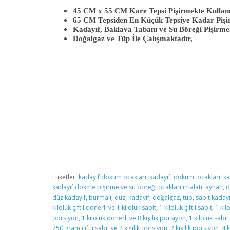
45 CM x 55 CM Kare Tepsi Pişirmekte Kullanı
65 CM Tepsiden En Küçük Tepsiye Kadar Pişi
Kadayıf, Baklava Tabanı ve Su Böreği Pişirme
Doğalgaz ve Tüp İle Çalışmaktadır,
Etiketler:
kadayıf döküm ocakları
,
kadayıf
,
döküm
,
ocakları
,
ka
kadayıf dökme pişirme ve su böreği ocakları imalatı
,
ayhan
,
d
düz kadayıf
,
burmalı
,
düz
,
kadayıf
,
doğalgaz
,
tüp
,
sabit kaday
kiloluk çiftli dönerli ve 1 kiloluk sabit
,
1 kiloluk çiftli sabit
,
1 kil
porsiyon
,
1 kiloluk dönerli ve 8 kişilik porsiyon
,
1 kiloluk sabit
750 gram çiftli sabit ve 2 kişilik porsiyon
,
2 kişilik porsiyon
,
4 