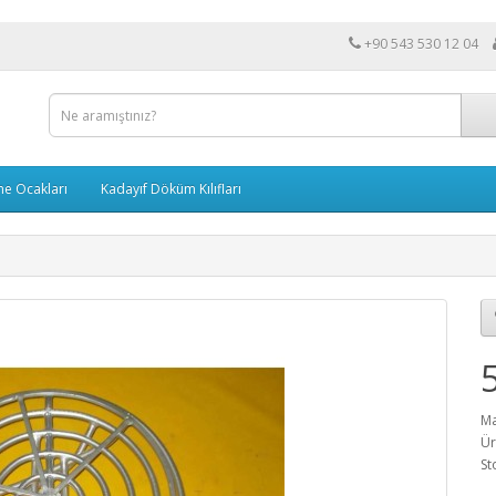
+90 543 530 12 04
me Ocakları
Kadayıf Döküm Kılıfları
Ma
Ür
St