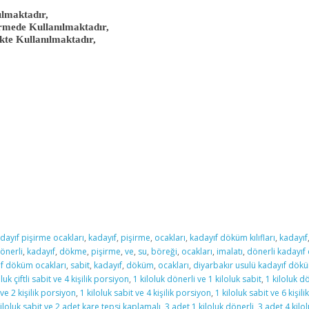
lmaktadır,
rmede Kullanılmaktadır,
kte Kullanılmaktadır,
dayıf pişirme ocakları
,
kadayıf
,
pişirme
,
ocakları
,
kadayıf döküm kılıfları
,
kadayıf
önerli
,
kadayıf
,
dökme
,
pişirme
,
ve
,
su
,
böreği
,
ocakları
,
imalatı
,
dönerli kadayıf
ıf döküm ocakları
,
sabit
,
kadayıf
,
döküm
,
ocakları
,
diyarbakır usulü kadayıf dök
oluk çiftli sabit ve 4 kişilik porsiyon
,
1 kiloluk dönerli ve 1 kiloluk sabit
,
1 kiloluk dö
 ve 2 kişilik porsiyon
,
1 kiloluk sabit ve 4 kişilik porsiyon
,
1 kiloluk sabit ve 6 kişil
kiloluk sabit ve 2 adet kare tepsi kaplamalı
,
3 adet 1 kiloluk dönerli
,
3 adet 4 kilo