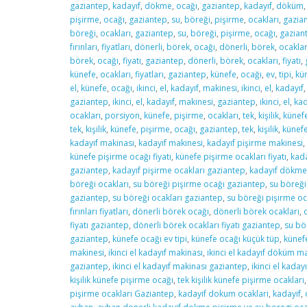
gaziantep
,
kadayıf
,
dökme
,
ocağı
,
gaziantep
,
kadayıf
,
döküm
pişirme
,
ocağı
,
gaziantep
,
su
,
böreği
,
pişirme
,
ocakları
,
gazia
böreği
,
ocakları
,
gaziantep
,
su
,
böreği
,
pişirme
,
ocağı
,
gazian
fırınları
,
fiyatları
,
dönerli
,
börek
,
ocağı
,
dönerli
,
börek
,
ocaklar
börek
,
ocağı
,
fiyatı
,
gaziantep
,
dönerli
,
börek
,
ocakları
,
fiyatı
,
künefe
,
ocakları
,
fiyatları
,
gaziantep
,
künefe
,
ocağı
,
ev
,
tipi
,
kü
el
,
künefe
,
ocağı
,
ikinci
,
el
,
kadayıf
,
makinesi
,
ikinci
,
el
,
kadayıf
gaziantep
,
ikinci
,
el
,
kadayıf
,
makinesi
,
gaziantep
,
ikinci
,
el
,
kad
ocakları
,
porsiyon
,
künefe
,
pişirme
,
ocakları
,
tek
,
kişilik
,
künef
tek
,
kişilik
,
künefe
,
pişirme
,
ocağı
,
gaziantep
,
tek
,
kişilik
,
künef
kadayıf makinası
,
kadayıf makinesi
,
kadayıf pişirme makinesi
,
künefe pişirme ocağı fiyatı
,
künefe pişirme ocakları fiyatı
,
kada
gaziantep
,
kadayıf pişirme ocakları gaziantep
,
kadayıf dökme
böreği ocakları
,
su böreği pişirme ocağı gaziantep
,
su böreği
gaziantep
,
su böreği ocakları gaziantep
,
su böreği pişirme oc
fırınları fiyatları
,
dönerli börek ocağı
,
dönerli börek ocakları
,
fiyatı gaziantep
,
dönerli börek ocakları fiyatı gaziantep
,
su bö
gaziantep
,
künefe ocağı ev tipi
,
künefe ocağı küçük tüp
,
künef
makinesi
,
ikinci el kadayıf makinası
,
ikinci el kadayıf döküm m
gaziantep
,
ikinci el kadayıf makinası gaziantep
,
ikinci el kada
kişilik künefe pişirme ocağı
,
tek kişilik künefe pişirme ocakları
pişirme ocakları Gaziantep
,
kadayif dokum ocaklari
,
kadayif
,