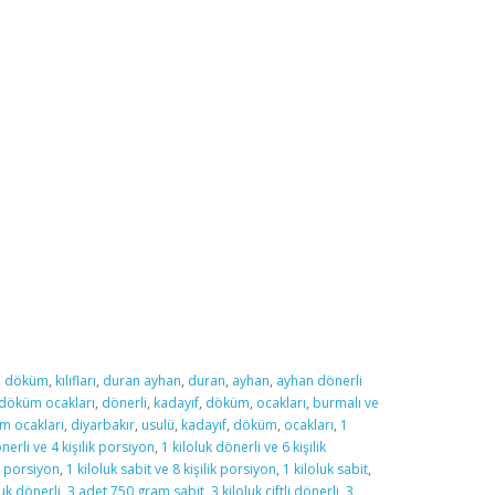
,
döküm
,
kılıfları
,
duran ayhan
,
duran
,
ayhan
,
ayhan dönerli
 döküm ocakları
,
dönerli
,
kadayıf
,
döküm
,
ocakları
,
burmalı ve
üm ocakları
,
diyarbakır
,
usulü
,
kadayıf
,
döküm
,
ocakları
,
1
nerli ve 4 kişilik porsiyon
,
1 kiloluk dönerli ve 6 kişilik
ik porsiyon
,
1 kiloluk sabit ve 8 kişilik porsiyon
,
1 kiloluk sabit
,
luk dönerli
,
3 adet 750 gram sabit
,
3 kiloluk çiftli dönerli
,
3