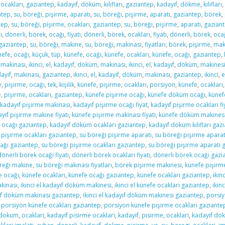
,
ocakları
,
gaziantep
,
kadayıf
,
döküm
,
kılıfları
,
gaziantep
,
kadayıf
,
dökme
,
kılıfları
,
ntep
,
su
,
böreği
,
pişirme
,
aparatı
,
su
,
böreği
,
pişirme
,
aparatı
,
gaziantep
,
börek
,
tep
,
su
,
böreği
,
pişirme
,
ocakları
,
gaziantep
,
su
,
böreği
,
pişirme
,
aparatı
,
gazian
ı
,
dönerli
,
börek
,
ocağı
,
fiyatı
,
dönerli
,
börek
,
ocakları
,
fiyatı
,
dönerli
,
börek
,
oca
gaziantep
,
su
,
böreği
,
makine
,
su
,
böreği
,
makinası
,
fiyatları
,
börek
,
pişirme
,
mak
nefe
,
ocağı
,
küçük
,
tüp
,
künefe
,
ocağı
,
künefe
,
ocakları
,
künefe
,
ocağı
,
gaziantep
,
,
makinası
,
ikinci
,
el
,
kadayıf
,
döküm
,
makinası
,
ikinci
,
el
,
kadayıf
,
döküm
,
makines
ayıf
,
makinası
,
gaziantep
,
ikinci
,
el
,
kadayıf
,
döküm
,
makinası
,
gaziantep
,
ikinci
,
e
e
,
pişirme
,
ocağı
,
tek
,
kişilik
,
künefe
,
pişirme
,
ocakları
,
porsiyon
,
künefe
,
ocakları
e
,
pişirme
,
ocakları
,
gaziantep
,
künefe pişirme ocağı
,
künefe döküm ocağı
,
künef
kadayıf pişirme makinası
,
kadayıf pişirme ocağı fiyat
,
kadayıf pişirme ocakları fi
yif pişirme makine fiyatı
,
künefe pişirme makinası fiyatı
,
künefe döküm makinesi 
 ocağı gaziantep
,
kadayıf döküm ocakları gaziantep
,
kadayıf döküm kılıfları gaz
 pişirme ocakları gaziantep
,
su böreği pişirme aparatı
,
su böreği pişirme aparat
ağı gaziantep
,
su böreği pişirme ocakları gaziantep
,
su böreği pişirme aparatı 
dönerli börek ocağı fiyatı
,
dönerli börek ocakları fiyatı
,
dönerli börek ocağı gazi
reği makine
,
su böreği makinası fiyatları
,
börek pişirme makinesı
,
künefe pişirm
e ocağı
,
künefe ocakları
,
künefe ocağı gaziantep
,
künefe ocakları gaziantep
,
ikin
akinası
,
ikinci el kadayıf döküm makinesi
,
ikinci el künefe ocakları gaziantep
,
ikin
yıf döküm makinası gaziantep
,
ikinci el kadayıf döküm makinesi gaziantep
,
porsiy
,
porsiyon künefe ocakları gaziantep
,
porsiyon künefe pişirme ocakları gaziante
dokum
,
ocaklari
,
kadayif pisirme ocaklari
,
kadayif
,
pisirme
,
ocaklari
,
kadayif doku