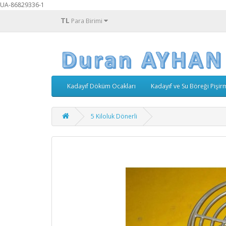
UA-86829336-1
TL
Para Birimi
Kadayıf Döküm Ocakları
Kadayıf ve Su Böreği Pişir
5 Kiloluk Dönerli