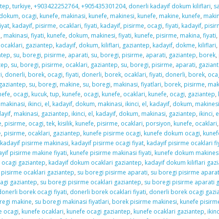
ntep
,
turkiye
,
+903422252764
,
+905435301204
,
donerli kadayif dokum kiliflari
,
sa
dokum
,
ocagi
,
kunefe
,
makinasi
,
kunefe
,
makinesi
,
kunefe
,
makine
,
kunefe
,
maki
iyat
,
kadayif
,
pisirme
,
ocaklari
,
fiyati
,
kadayif
,
pisirme
,
ocagi
,
fiyati
,
kadayif
,
pisi
e
,
makinasi
,
fiyati
,
kunefe
,
dokum
,
makinesi
,
fiyati
,
kunefe
,
pisirme
,
makina
,
fiyati
,
,
ocaklari
,
gaziantep
,
kadayif
,
dokum
,
kiliflari
,
gaziantep
,
kadayif
,
dokme
,
kiliflari
,
ntep
,
su
,
boregi
,
pisirme
,
aparati
,
su
,
boregi
,
pisirme
,
aparati
,
gaziantep
,
borek
,
tep
,
su
,
boregi
,
pisirme
,
ocaklari
,
gaziantep
,
su
,
boregi
,
pisirme
,
aparati
,
gazian
i
,
donerli
,
borek
,
ocagi
,
fiyati
,
donerli
,
borek
,
ocaklari
,
fiyati
,
donerli
,
borek
,
oca
gaziantep
,
su
,
boregi
,
makine
,
su
,
boregi
,
makinasi
,
fiyatlari
,
borek
,
pisirme
,
mak
nefe
,
ocagi
,
kucuk
,
tup
,
kunefe
,
ocagi
,
kunefe
,
ocaklari
,
kunefe
,
ocagi
,
gaziantep
,
,
makinasi
,
ikinci
,
el
,
kadayif
,
dokum
,
makinasi
,
ikinci
,
el
,
kadayif
,
dokum
,
makines
ayif
,
makinasi
,
gaziantep
,
ikinci
,
el
,
kadayif
,
dokum
,
makinasi
,
gaziantep
,
ikinci
,
e
e
,
pisirme
,
ocagi
,
tek
,
kisilik
,
kunefe
,
pisirme
,
ocaklari
,
porsiyon
,
kunefe
,
ocaklari
e
,
pisirme
,
ocaklari
,
gaziantep
,
kunefe pisirme ocagi
,
kunefe dokum ocagi
,
kunef
kadayif pisirme makinasi
,
kadayif pisirme ocagi fiyat
,
kadayif pisirme ocaklari fi
yif pisirme makine fiyati
,
kunefe pisirme makinasi fiyati
,
kunefe dokum makinesi 
 ocagi gaziantep
,
kadayif dokum ocaklari gaziantep
,
kadayif dokum kiliflari gaz
 pisirme ocaklari gaziantep
,
su boregi pisirme aparati
,
su boregi pisirme aparat
agi gaziantep
,
su boregi pisirme ocaklari gaziantep
,
su boregi pisirme aparati 
donerli borek ocagi fiyati
,
donerli borek ocaklari fiyati
,
donerli borek ocagi gazi
regi makine
,
su boregi makinasi fiyatlari
,
borek pisirme makinesi
,
kunefe pisirm
e ocagi
,
kunefe ocaklari
,
kunefe ocagi gaziantep
,
kunefe ocaklari gaziantep
,
ikin