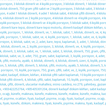
k porsiyon
,
3 kiloluk dönerli ve 4 kişilik porsiyon
,
3 kiloluk dönerli
,
1 kiloluk dönerl
kiloluk dönerli
,
750 gram çiftli sabit ve 2 kişilik porsiyon
,
3 kiloluk sabit
,
3 kiloluk 
siyon
,
4 adet 1 kiloluk dönerli
,
4 adet 1 kiloluk sabit
,
4 kiloluk çiftli dönerli
,
4 kilolu
on
,
4 kiloluk dönerli ve 2 kişilik porsiyon
,
4 kiloluk dönerli ve 4 kişilik porsiyon
,
4 k
kişilik porsiyon
,
5 kiloluk dönerli ve 4 kişilik porsiyon
,
5 kiloluk sabit
,
6 kişilik por
,
dönerli kare tepsi
,
dönerli kare tepsi motorlu
,
dönerli kadayıf döküm kılıfları
,
s
kişilik
,
porsiyon
,
1
,
kiloluk
,
dönerli
,
ve
,
1
,
kiloluk
,
sabit
,
1
,
kiloluk
,
dönerli
,
ve
,
4
,
kiş
şilik
,
porsiyon
,
1
,
kiloluk
,
sabit
,
ve
,
4
,
kişilik
,
porsiyon
,
1
,
kiloluk
,
sabit
,
ve
,
6
,
kişilik
orsiyon
,
4
,
kiloluk
,
sabit
,
ve
,
2
,
adet
,
kare
,
tepsi
,
kaplamalı
,
3
,
adet
,
1
,
kiloluk
,
döne
,
kiloluk
,
dönerli
,
ve
,
2
,
kişilik
,
porsiyon
,
3
,
kiloluk
,
dönerli
,
ve
,
4
,
kişilik
,
porsiyon
,
uk
,
dönerli
,
3
,
kiloluk
,
sabit
,
ve
,
1
,
kiloluk
,
sabit
,
3
,
kiloluk
,
dönerli
,
750
,
gram
,
çiftli
kiloluk
,
sabit
,
ve
,
3
,
adet
,
750
,
gram
,
sabit
,
kaplamalı
,
3
,
kişilik
,
porsiyon
,
4
,
adet
,
uk
,
çiftli
,
motorlu
,
ayaklı
,
4
,
kiloluk
,
dönerli
,
4
,
kiloluk
,
dönerli
,
üzeri
,
6
,
kişilik
,
pors
yon
,
5
,
kiloluk
,
çiftli
,
dönerli
,
5
,
kiloluk
,
çiftli
,
motorlu
,
ayaklı
,
5
,
kiloluk
,
dönerli
,
5
,
k
,
porsiyon
,
10
,
kişilik
,
porsiyon
,
750
,
gram
,
çiftli
,
sabit
,
ve
,
2
,
kişilik
,
porsiyon
,
750
,
sabit
,
kadayıf
,
döküm
,
kılıfları
,
4 kiloluk çiftli sabit kaplamalı
,
10 kişilik porsiyon
iloluk çiftli dönerli
,
4
,
kiloluk
,
çiftli
,
sabit
,
kaplamalı
,
10
,
kişilik
,
porsiyon
,
özel
,
kap
iloluk
,
çiftli
,
dönerli
,
ulucanlar mahallesi
,
inönü caddesi
,
no:279
,
şahinbey
,
gazia
e
,
+903422252764
,
+905435301204
,
dönerli kadayıf döküm kılıfları
,
sabit kadayı
m
,
ocağı
,
künefe
,
makinası
,
künefe
,
makinesi
,
künefe
,
makine
,
künefe
,
makina
,
kad
ıf
,
pişirme
,
ocakları
,
fiyatı
,
kadayıf
,
pişirme
,
ocağı
,
fiyatı
,
kadayıf
,
pişirme
,
ocağı
,
ı
,
fiyatı
,
künefe
,
döküm
,
makinesi
,
fiyatı
,
künefe
,
pişirme
,
makina
,
fiyatı
,
kadayıf
,