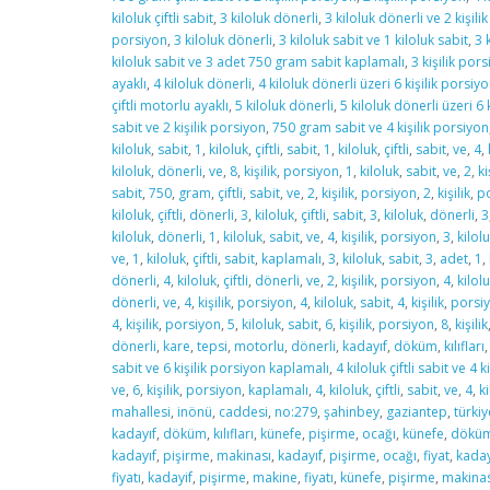
kiloluk çiftli sabit
,
3 kiloluk dönerli
,
3 kiloluk dönerli ve 2 kişili
porsiyon
,
3 kiloluk dönerli
,
3 kiloluk sabit ve 1 kiloluk sabit
,
3 
kiloluk sabit ve 3 adet 750 gram sabit kaplamalı
,
3 kişilik por
ayaklı
,
4 kiloluk dönerli
,
4 kiloluk dönerli üzeri 6 kişilik porsiy
çiftli motorlu ayaklı
,
5 kiloluk dönerli
,
5 kiloluk dönerli üzeri 6 
sabit ve 2 kişilik porsiyon
,
750 gram sabit ve 4 kişilik porsiyon
kiloluk
,
sabit
,
1
,
kiloluk
,
çiftli
,
sabit
,
1
,
kiloluk
,
çiftli
,
sabit
,
ve
,
4
,
kiloluk
,
dönerli
,
ve
,
8
,
kişilik
,
porsiyon
,
1
,
kiloluk
,
sabit
,
ve
,
2
,
ki
sabit
,
750
,
gram
,
çiftli
,
sabit
,
ve
,
2
,
kişilik
,
porsiyon
,
2
,
kişilik
,
p
kiloluk
,
çiftli
,
dönerli
,
3
,
kiloluk
,
çiftli
,
sabit
,
3
,
kiloluk
,
dönerli
,
3
kiloluk
,
dönerli
,
1
,
kiloluk
,
sabit
,
ve
,
4
,
kişilik
,
porsiyon
,
3
,
kilol
ve
,
1
,
kiloluk
,
çiftli
,
sabit
,
kaplamalı
,
3
,
kiloluk
,
sabit
,
3
,
adet
,
1
,
dönerli
,
4
,
kiloluk
,
çiftli
,
dönerli
,
ve
,
2
,
kişilik
,
porsiyon
,
4
,
kilol
dönerli
,
ve
,
4
,
kişilik
,
porsiyon
,
4
,
kiloluk
,
sabit
,
4
,
kişilik
,
porsi
4
,
kişilik
,
porsiyon
,
5
,
kiloluk
,
sabit
,
6
,
kişilik
,
porsiyon
,
8
,
kişilik
dönerli
,
kare
,
tepsi
,
motorlu
,
dönerli
,
kadayıf
,
döküm
,
kılıfları
sabit ve 6 kişilik porsiyon kaplamalı
,
4 kiloluk çiftli sabit ve 4 k
ve
,
6
,
kişilik
,
porsiyon
,
kaplamalı
,
4
,
kiloluk
,
çiftli
,
sabit
,
ve
,
4
,
k
mahallesi
,
inönü
,
caddesi
,
no:279
,
şahinbey
,
gaziantep
,
türkiy
kadayıf
,
döküm
,
kılıfları
,
künefe
,
pişirme
,
ocağı
,
künefe
,
dökü
kadayıf
,
pişirme
,
makinası
,
kadayıf
,
pişirme
,
ocağı
,
fiyat
,
kaday
fiyatı
,
kadayif
,
pişirme
,
makine
,
fiyatı
,
künefe
,
pişirme
,
makinas