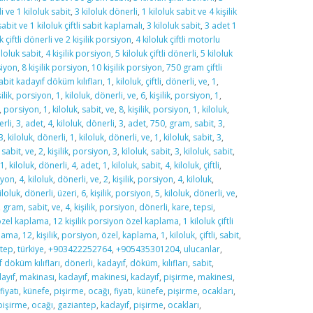
i ve 1 kiloluk sabit
,
3 kiloluk dönerli
,
1 kiloluk sabit ve 4 kişilik
sabit ve 1 kiloluk çiftli sabit kaplamalı
,
3 kiloluk sabit
,
3 adet 1
k çiftli dönerli ve 2 kişilik porsiyon
,
4 kiloluk çiftli motorlu
iloluk sabit
,
4 kişilik porsiyon
,
5 kiloluk çiftli dönerli
,
5 kiloluk
siyon
,
8 kişilik porsiyon
,
10 kişilik porsiyon
,
750 gram çiftli
abit kadayıf döküm kılıfları
,
1
,
kiloluk
,
çiftli
,
dönerli
,
ve
,
1
,
ilik
,
porsiyon
,
1
,
kiloluk
,
dönerli
,
ve
,
6
,
kişilik
,
porsiyon
,
1
,
,
porsiyon
,
1
,
kiloluk
,
sabit
,
ve
,
8
,
kişilik
,
porsiyon
,
1
,
kiloluk
,
rli
,
3
,
adet
,
4
,
kiloluk
,
dönerli
,
3
,
adet
,
750
,
gram
,
sabit
,
3
,
3
,
kiloluk
,
dönerli
,
1
,
kiloluk
,
dönerli
,
ve
,
1
,
kiloluk
,
sabit
,
3
,
,
sabit
,
ve
,
2
,
kişilik
,
porsiyon
,
3
,
kiloluk
,
sabit
,
3
,
kiloluk
,
sabit
,
1
,
kiloluk
,
dönerli
,
4
,
adet
,
1
,
kiloluk
,
sabit
,
4
,
kiloluk
,
çiftli
,
iyon
,
4
,
kiloluk
,
dönerli
,
ve
,
2
,
kişilik
,
porsiyon
,
4
,
kiloluk
,
iloluk
,
dönerli
,
üzeri
,
6
,
kişilik
,
porsiyon
,
5
,
kiloluk
,
dönerli
,
ve
,
,
gram
,
sabit
,
ve
,
4
,
kişilik
,
porsiyon
,
dönerli
,
kare
,
tepsi
,
 özel kaplama
,
12 kişilik porsiyon özel kaplama
,
1 kiloluk çiftli
lama
,
12
,
kişilik
,
porsiyon
,
özel
,
kaplama
,
1
,
kiloluk
,
çiftli
,
sabit
,
ntep
,
türkiye
,
+903422252764
,
+905435301204
,
ulucanlar
,
f döküm kılıfları
,
dönerli
,
kadayıf
,
döküm
,
kılıfları
,
sabit
,
ayıf
,
makinası
,
kadayıf
,
makinesi
,
kadayıf
,
pişirme
,
makinesi
,
fiyatı
,
künefe
,
pişirme
,
ocağı
,
fiyatı
,
künefe
,
pişirme
,
ocakları
,
pişirme
,
ocağı
,
gaziantep
,
kadayıf
,
pişirme
,
ocakları
,