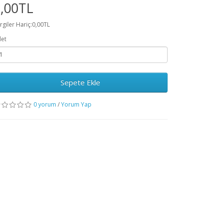
,00TL
rgiler Hariç:0,00TL
et
Sepete Ekle
0 yorum
/
Yorum Yap