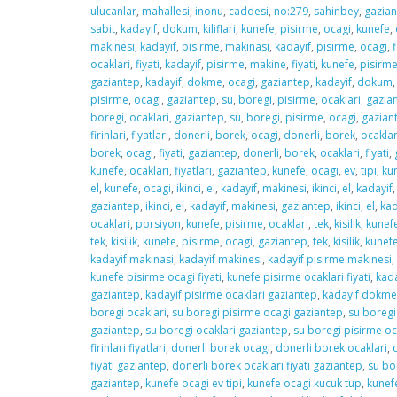
ulucanlar
,
mahallesi
,
inonu
,
caddesi
,
no:279
,
sahinbey
,
gazia
sabit
,
kadayif
,
dokum
,
kiliflari
,
kunefe
,
pisirme
,
ocagi
,
kunefe
,
makinesi
,
kadayif
,
pisirme
,
makinasi
,
kadayif
,
pisirme
,
ocagi
,
f
ocaklari
,
fiyati
,
kadayif
,
pisirme
,
makine
,
fiyati
,
kunefe
,
pisirm
gaziantep
,
kadayif
,
dokme
,
ocagi
,
gaziantep
,
kadayif
,
dokum
pisirme
,
ocagi
,
gaziantep
,
su
,
boregi
,
pisirme
,
ocaklari
,
gazia
boregi
,
ocaklari
,
gaziantep
,
su
,
boregi
,
pisirme
,
ocagi
,
gazian
firinlari
,
fiyatlari
,
donerli
,
borek
,
ocagi
,
donerli
,
borek
,
ocaklar
borek
,
ocagi
,
fiyati
,
gaziantep
,
donerli
,
borek
,
ocaklari
,
fiyati
,
kunefe
,
ocaklari
,
fiyatlari
,
gaziantep
,
kunefe
,
ocagi
,
ev
,
tipi
,
ku
el
,
kunefe
,
ocagi
,
ikinci
,
el
,
kadayif
,
makinesi
,
ikinci
,
el
,
kadayif
gaziantep
,
ikinci
,
el
,
kadayif
,
makinesi
,
gaziantep
,
ikinci
,
el
,
kad
ocaklari
,
porsiyon
,
kunefe
,
pisirme
,
ocaklari
,
tek
,
kisilik
,
kunef
tek
,
kisilik
,
kunefe
,
pisirme
,
ocagi
,
gaziantep
,
tek
,
kisilik
,
kunef
kadayif makinasi
,
kadayif makinesi
,
kadayif pisirme makinesi
,
kunefe pisirme ocagi fiyati
,
kunefe pisirme ocaklari fiyati
,
kada
gaziantep
,
kadayif pisirme ocaklari gaziantep
,
kadayif dokme
boregi ocaklari
,
su boregi pisirme ocagi gaziantep
,
su boregi
gaziantep
,
su boregi ocaklari gaziantep
,
su boregi pisirme oc
firinlari fiyatlari
,
donerli borek ocagi
,
donerli borek ocaklari
,
fiyati gaziantep
,
donerli borek ocaklari fiyati gaziantep
,
su bo
gaziantep
,
kunefe ocagi ev tipi
,
kunefe ocagi kucuk tup
,
kunef