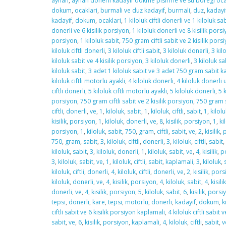
ayhan
,
ayhan donerli kadayif dokme pisirme ve su boregi ocak
dokum
,
ocaklari
,
burmali ve duz kadayif
,
burmali
,
duz
,
kadayi
kadayif
,
dokum
,
ocaklari
,
1 kiloluk ciftli donerli ve 1 kiloluk sa
donerli ve 6 kisilik porsiyon
,
1 kiloluk donerli ve 8 kisilik pors
porsiyon
,
1 kiloluk sabit
,
750 gram ciftli sabit ve 2 kisilik pors
kiloluk ciftli donerli
,
3 kiloluk ciftli sabit
,
3 kiloluk donerli
,
3 kil
kiloluk sabit ve 4 kisilik porsiyon
,
3 kiloluk donerli
,
3 kiloluk sa
kiloluk sabit
,
3 adet 1 kiloluk sabit ve 3 adet 750 gram sabit k
kiloluk ciftli motorlu ayakli
,
4 kiloluk donerli
,
4 kiloluk donerli 
ciftli donerli
,
5 kiloluk ciftli motorlu ayakli
,
5 kiloluk donerli
,
5 
porsiyon
,
750 gram ciftli sabit ve 2 kisilik porsiyon
,
750 gram s
ciftli
,
donerli
,
ve
,
1
,
kiloluk
,
sabit
,
1
,
kiloluk
,
ciftli
,
sabit
,
1
,
kilolu
kisilik
,
porsiyon
,
1
,
kiloluk
,
donerli
,
ve
,
8
,
kisilik
,
porsiyon
,
1
,
ki
porsiyon
,
1
,
kiloluk
,
sabit
,
750
,
gram
,
ciftli
,
sabit
,
ve
,
2
,
kisilik
,
750
,
gram
,
sabit
,
3
,
kiloluk
,
ciftli
,
donerli
,
3
,
kiloluk
,
ciftli
,
sabit
,
kiloluk
,
sabit
,
3
,
kiloluk
,
donerli
,
1
,
kiloluk
,
sabit
,
ve
,
4
,
kisilik
,
p
3
,
kiloluk
,
sabit
,
ve
,
1
,
kiloluk
,
ciftli
,
sabit
,
kaplamali
,
3
,
kiloluk
,
kiloluk
,
ciftli
,
donerli
,
4
,
kiloluk
,
ciftli
,
donerli
,
ve
,
2
,
kisilik
,
pors
kiloluk
,
donerli
,
ve
,
4
,
kisilik
,
porsiyon
,
4
,
kiloluk
,
sabit
,
4
,
kisilik
donerli
,
ve
,
4
,
kisilik
,
porsiyon
,
5
,
kiloluk
,
sabit
,
6
,
kisilik
,
porsi
tepsi
,
donerli
,
kare
,
tepsi
,
motorlu
,
donerli
,
kadayif
,
dokum
,
k
ciftli sabit ve 6 kisilik porsiyon kaplamali
,
4 kiloluk ciftli sabit v
sabit
,
ve
,
6
,
kisilik
,
porsiyon
,
kaplamali
,
4
,
kiloluk
,
ciftli
,
sabit
,
v