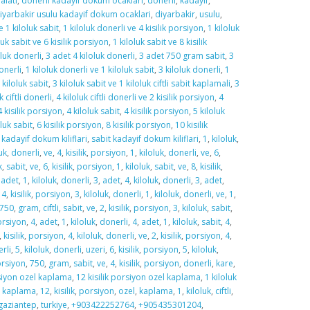
alati
,
donerli kadayif dokum ocaklari
,
donerli
,
kadayif
,
iyarbakir usulu kadayif dokum ocaklari
,
diyarbakir
,
usulu
,
e 1 kiloluk sabit
,
1 kiloluk donerli ve 4 kisilik porsiyon
,
1 kiloluk
luk sabit ve 6 kisilik porsiyon
,
1 kiloluk sabit ve 8 kisilik
oluk donerli
,
3 adet 4 kiloluk donerli
,
3 adet 750 gram sabit
,
3
onerli
,
1 kiloluk donerli ve 1 kiloluk sabit
,
3 kiloluk donerli
,
1
 kiloluk sabit
,
3 kiloluk sabit ve 1 kiloluk ciftli sabit kaplamali
,
3
k ciftli donerli
,
4 kiloluk ciftli donerli ve 2 kisilik porsiyon
,
4
4 kisilik porsiyon
,
4 kiloluk sabit
,
4 kisilik porsiyon
,
5 kiloluk
oluk sabit
,
6 kisilik porsiyon
,
8 kisilik porsiyon
,
10 kisilik
 kadayif dokum kiliflari
,
sabit kadayif dokum kiliflari
,
1
,
kiloluk
,
uk
,
donerli
,
ve
,
4
,
kisilik
,
porsiyon
,
1
,
kiloluk
,
donerli
,
ve
,
6
,
k
,
sabit
,
ve
,
6
,
kisilik
,
porsiyon
,
1
,
kiloluk
,
sabit
,
ve
,
8
,
kisilik
,
,
adet
,
1
,
kiloluk
,
donerli
,
3
,
adet
,
4
,
kiloluk
,
donerli
,
3
,
adet
,
,
4
,
kisilik
,
porsiyon
,
3
,
kiloluk
,
donerli
,
1
,
kiloluk
,
donerli
,
ve
,
1
,
750
,
gram
,
ciftli
,
sabit
,
ve
,
2
,
kisilik
,
porsiyon
,
3
,
kiloluk
,
sabit
,
rsiyon
,
4
,
adet
,
1
,
kiloluk
,
donerli
,
4
,
adet
,
1
,
kiloluk
,
sabit
,
4
,
,
kisilik
,
porsiyon
,
4
,
kiloluk
,
donerli
,
ve
,
2
,
kisilik
,
porsiyon
,
4
,
rli
,
5
,
kiloluk
,
donerli
,
uzeri
,
6
,
kisilik
,
porsiyon
,
5
,
kiloluk
,
rsiyon
,
750
,
gram
,
sabit
,
ve
,
4
,
kisilik
,
porsiyon
,
donerli
,
kare
,
rsiyon ozel kaplama
,
12 kisilik porsiyon ozel kaplama
,
1 kiloluk
,
kaplama
,
12
,
kisilik
,
porsiyon
,
ozel
,
kaplama
,
1
,
kiloluk
,
ciftli
,
gaziantep
,
turkiye
,
+903422252764
,
+905435301204
,