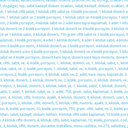
lari imalati
,
ayhan
,
donerli
,
kadayif
,
dokme
,
pisirme
,
ve
,
su
,
boregi
,
ocaklari
,
im
f
,
dogalgaz
,
tup
,
sabit kadayif dokum ocaklari
,
sabit
,
kadayif
,
dokum
,
ocaklari
,
d
bit
,
1 kiloluk ciftli sabit
,
1 kiloluk ciftli sabit ve 4 kisilik porsiyon
,
1 kiloluk donerli v
iyon
,
1 kiloluk sabit ve 2 kisilik porsiyon
,
1 kiloluk sabit ve 4 kisilik porsiyon
,
1 kilo
iyon
,
2 kisilik porsiyon
,
4 kiloluk sabit ve 2 adet kare tepsi kaplamali
,
3 adet 1 kil
oluk donerli ve 2 kisilik porsiyon
,
3 kiloluk donerli ve 4 kisilik porsiyon
,
3 kiloluk d
bit ve 1 kiloluk sabit
,
3 kiloluk donerli
,
750 gram ciftli sabit ve 2 kisilik porsiyon
,
3
aplamali
,
3 kisilik porsiyon
,
4 adet 1 kiloluk donerli
,
4 adet 1 kiloluk sabit
,
4 kilolu
uzeri 6 kisilik porsiyon
,
4 kiloluk donerli ve 2 kisilik porsiyon
,
4 kiloluk donerli ve 
kiloluk donerli uzeri 6 kisilik porsiyon
,
5 kiloluk donerli ve 4 kisilik porsiyon
,
5 kil
abit ve 4 kisilik porsiyon
,
donerli kare tepsi
,
donerli kare tepsi motorlu
,
donerli
k
,
ciftli
,
sabit
,
ve
,
4
,
kisilik
,
porsiyon
,
1
,
kiloluk
,
donerli
,
ve
,
1
,
kiloluk
,
sabit
,
1
,
kilol
loluk
,
sabit
,
ve
,
2
,
kisilik
,
porsiyon
,
1
,
kiloluk
,
sabit
,
ve
,
4
,
kisilik
,
porsiyon
,
1
,
kilolu
porsiyon
,
2
,
kisilik
,
porsiyon
,
4
,
kiloluk
,
sabit
,
ve
,
2
,
adet
,
kare
,
tepsi
,
kaplamali
,
3
3
,
kiloluk
,
donerli
,
3
,
kiloluk
,
donerli
,
ve
,
2
,
kisilik
,
porsiyon
,
3
,
kiloluk
,
donerli
,
ve
orsiyon
,
3
,
kiloluk
,
donerli
,
3
,
kiloluk
,
sabit
,
ve
,
1
,
kiloluk
,
sabit
,
3
,
kiloluk
,
donerli
,
sabit
,
3
,
adet
,
1
,
kiloluk
,
sabit
,
ve
,
3
,
adet
,
750
,
gram
,
sabit
,
kaplamali
,
3
,
kisilik
,
po
iyon
,
4
,
kiloluk
,
ciftli
,
motorlu
,
ayakli
,
4
,
kiloluk
,
donerli
,
4
,
kiloluk
,
donerli
,
uzeri
,
6
,
porsiyon
,
5
,
kiloluk
,
ciftli
,
donerli
,
5
,
kiloluk
,
ciftli
,
motorlu
,
ayakli
,
5
,
kiloluk
,
done
yon
,
8
,
kisilik
,
porsiyon
,
10
,
kisilik
,
porsiyon
,
750
,
gram
,
ciftli
,
sabit
,
ve
,
2
,
kisilik
,
po
iliflari
,
sabit
,
kadayif
,
dokum
,
kiliflari
,
4 kiloluk ciftli sabit kaplamali
,
10 kisilik po
e 4 kiloluk ciftli donerli
,
4
,
kiloluk
,
ciftli
,
sabit
,
kaplamali
,
10
,
kisilik
,
porsiyon
,
ozel
e
,
4
,
kiloluk
,
ciftli
,
donerli
,
ulucanlar mahallesi
,
inonu caddesi
,
no:279
,
sahinbey
,