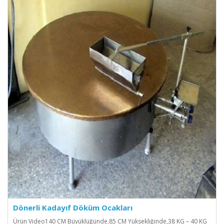
Dönerli Kadayıf Döküm Ocakları
Ürün Video140 CM Büyüklüğünde,85 CM Yüksekliğinde,38 KG – 40 KG