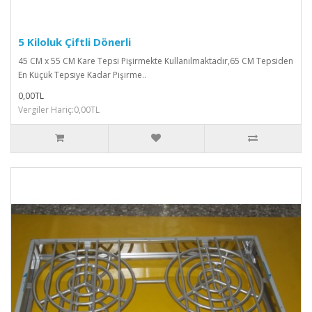
5 Kiloluk Çiftli Dönerli
45 CM x 55 CM Kare Tepsi Pişirmekte Kullanılmaktadır,65 CM Tepsiden
En Küçük Tepsiye Kadar Pişirme..
0,00TL
Vergiler Hariç:0,00TL