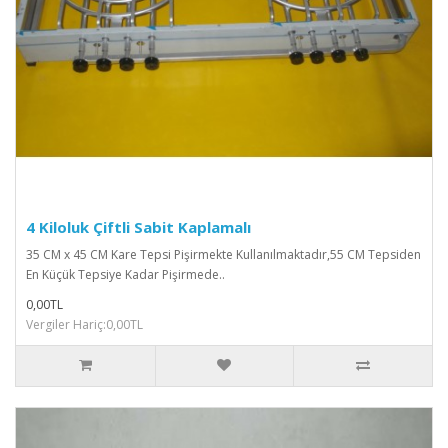
4 Kiloluk Çiftli Sabit Kaplamalı
35 CM x 45 CM Kare Tepsi Pişirmekte Kullanılmaktadır,55 CM Tepsiden
En Küçük Tepsiye Kadar Pişirmede..
0,00TL
Vergiler Hariç:0,00TL