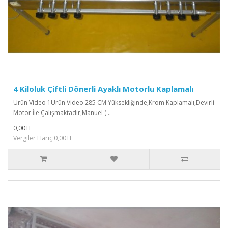
4 Kiloluk Çiftli Dönerli Ayaklı Motorlu Kaplamalı
Ürün Video 1Ürün Video 285 CM Yüksekliğinde,Krom Kaplamalı,Devirli
Motor İle Çalışmaktadır,Manuel ( ..
0,00TL
Vergiler Hariç:0,00TL