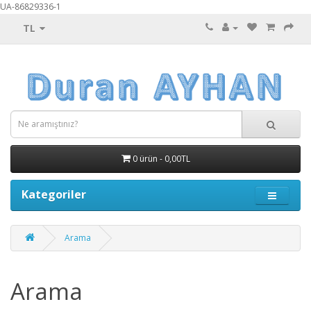
UA-86829336-1
TL
0 ürün - 0,00TL
Kategoriler
Arama
Arama