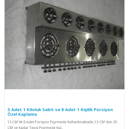
5 Adet 1 Kiloluk Sabit ve 8 Adet 1 Kişilik Porsiyon
Özel Kaplama
13 CM’ lik 8 Adet Porsiyon Pişirmede Kullanılmaktadır,13 CM’ den 35
CM’ ye Kadar Tepsi Pişirmede Kul..