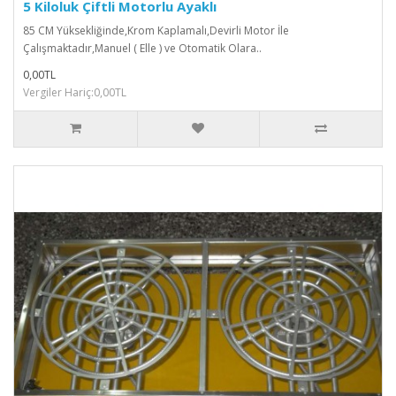
5 Kiloluk Çiftli Motorlu Ayaklı
85 CM Yüksekliğinde,Krom Kaplamalı,Devirli Motor İle
Çalışmaktadır,Manuel ( Elle ) ve Otomatik Olara..
0,00TL
Vergiler Hariç:0,00TL