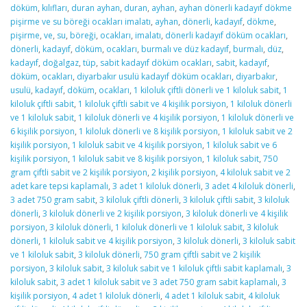
döküm
,
kılıfları
,
duran ayhan
,
duran
,
ayhan
,
ayhan dönerli kadayıf dökme
pişirme ve su böreği ocakları imalatı
,
ayhan
,
dönerli
,
kadayıf
,
dökme
,
pişirme
,
ve
,
su
,
böreği
,
ocakları
,
imalatı
,
dönerli kadayıf döküm ocakları
,
dönerli
,
kadayıf
,
döküm
,
ocakları
,
burmalı ve düz kadayıf
,
burmalı
,
düz
,
kadayıf
,
doğalgaz
,
tüp
,
sabit kadayıf döküm ocakları
,
sabit
,
kadayıf
,
döküm
,
ocakları
,
diyarbakır usulü kadayıf döküm ocakları
,
diyarbakır
,
usulü
,
kadayıf
,
döküm
,
ocakları
,
1 kiloluk çiftli dönerli ve 1 kiloluk sabit
,
1
kiloluk çiftli sabit
,
1 kiloluk çiftli sabit ve 4 kişilik porsiyon
,
1 kiloluk dönerli
ve 1 kiloluk sabit
,
1 kiloluk dönerli ve 4 kişilik porsiyon
,
1 kiloluk dönerli ve
6 kişilik porsiyon
,
1 kiloluk dönerli ve 8 kişilik porsiyon
,
1 kiloluk sabit ve 2
kişilik porsiyon
,
1 kiloluk sabit ve 4 kişilik porsiyon
,
1 kiloluk sabit ve 6
kişilik porsiyon
,
1 kiloluk sabit ve 8 kişilik porsiyon
,
1 kiloluk sabit
,
750
gram çiftli sabit ve 2 kişilik porsiyon
,
2 kişilik porsiyon
,
4 kiloluk sabit ve 2
adet kare tepsi kaplamalı
,
3 adet 1 kiloluk dönerli
,
3 adet 4 kiloluk dönerli
,
3 adet 750 gram sabit
,
3 kiloluk çiftli dönerli
,
3 kiloluk çiftli sabit
,
3 kiloluk
dönerli
,
3 kiloluk dönerli ve 2 kişilik porsiyon
,
3 kiloluk dönerli ve 4 kişilik
porsiyon
,
3 kiloluk dönerli
,
1 kiloluk dönerli ve 1 kiloluk sabit
,
3 kiloluk
dönerli
,
1 kiloluk sabit ve 4 kişilik porsiyon
,
3 kiloluk dönerli
,
3 kiloluk sabit
ve 1 kiloluk sabit
,
3 kiloluk dönerli
,
750 gram çiftli sabit ve 2 kişilik
porsiyon
,
3 kiloluk sabit
,
3 kiloluk sabit ve 1 kiloluk çiftli sabit kaplamalı
,
3
kiloluk sabit
,
3 adet 1 kiloluk sabit ve 3 adet 750 gram sabit kaplamalı
,
3
kişilik porsiyon
,
4 adet 1 kiloluk dönerli
,
4 adet 1 kiloluk sabit
,
4 kiloluk