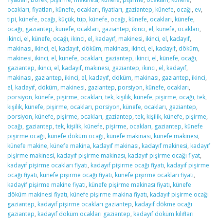
ocakları
,
fiyatları
,
künefe
,
ocakları
,
fiyatları
,
gaziantep
,
künefe
,
ocağı
,
ev
,
tipi
,
künefe
,
ocağı
,
küçük
,
tüp
,
künefe
,
ocağı
,
künefe
,
ocakları
,
künefe
,
ocağı
,
gaziantep
,
künefe
,
ocakları
,
gaziantep
,
ikinci
,
el
,
künefe
,
ocakları
,
ikinci
,
el
,
künefe
,
ocağı
,
ikinci
,
el
,
kadayıf
,
makinesi
,
ikinci
,
el
,
kadayıf
,
makinası
,
ikinci
,
el
,
kadayıf
,
döküm
,
makinası
,
ikinci
,
el
,
kadayıf
,
döküm
,
makinesi
,
ikinci
,
el
,
künefe
,
ocakları
,
gaziantep
,
ikinci
,
el
,
künefe
,
ocağı
,
gaziantep
,
ikinci
,
el
,
kadayıf
,
makinesi
,
gaziantep
,
ikinci
,
el
,
kadayıf
,
makinası
,
gaziantep
,
ikinci
,
el
,
kadayıf
,
döküm
,
makinası
,
gaziantep
,
ikinci
,
el
,
kadayıf
,
döküm
,
makinesi
,
gaziantep
,
porsiyon
,
künefe
,
ocakları
,
porsiyon
,
künefe
,
pişirme
,
ocakları
,
tek
,
kişilik
,
künefe
,
pişirme
,
ocağı
,
tek
,
kişilik
,
künefe
,
pişirme
,
ocakları
,
porsiyon
,
künefe
,
ocakları
,
gaziantep
,
porsiyon
,
künefe
,
pişirme
,
ocakları
,
gaziantep
,
tek
,
kişilik
,
künefe
,
pişirme
,
ocağı
,
gaziantep
,
tek
,
kişilik
,
künefe
,
pişirme
,
ocakları
,
gaziantep
,
künefe
pişirme ocağı
,
künefe döküm ocağı
,
künefe makinası
,
künefe makinesi
,
künefe makine
,
künefe makina
,
kadayıf makinası
,
kadayıf makinesi
,
kadayıf
pişirme makinesi
,
kadayıf pişirme makinası
,
kadayıf pişirme ocağı fiyat
,
kadayıf pişirme ocakları fiyatı
,
kadayıf pişirme ocağı fiyatı
,
kadayıf pişirme
ocağı fiyatı
,
künefe pişirme ocağı fiyatı
,
künefe pişirme ocakları fiyatı
,
kadayif pişirme makine fiyatı
,
künefe pişirme makinası fiyatı
,
künefe
döküm makinesi fiyatı
,
künefe pişirme makina fiyatı
,
kadayıf pişirme ocağı
gaziantep
,
kadayıf pişirme ocakları gaziantep
,
kadayıf dökme ocağı
gaziantep
,
kadayıf döküm ocakları gaziantep
,
kadayıf döküm kılıfları