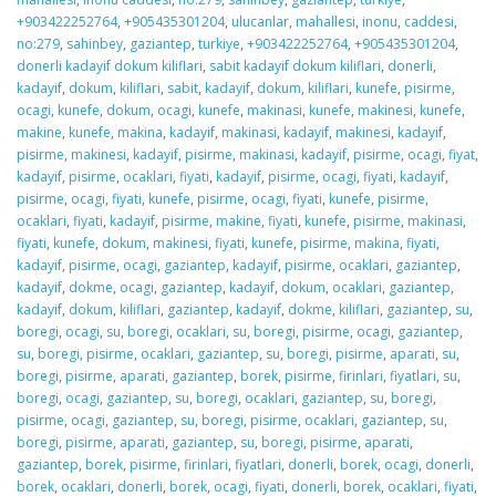
+903422252764
,
+905435301204
,
ulucanlar
,
mahallesi
,
inonu
,
caddesi
,
no:279
,
sahinbey
,
gaziantep
,
turkiye
,
+903422252764
,
+905435301204
,
donerli kadayif dokum kiliflari
,
sabit kadayif dokum kiliflari
,
donerli
,
kadayif
,
dokum
,
kiliflari
,
sabit
,
kadayif
,
dokum
,
kiliflari
,
kunefe
,
pisirme
,
ocagi
,
kunefe
,
dokum
,
ocagi
,
kunefe
,
makinasi
,
kunefe
,
makinesi
,
kunefe
,
makine
,
kunefe
,
makina
,
kadayif
,
makinasi
,
kadayif
,
makinesi
,
kadayif
,
pisirme
,
makinesi
,
kadayif
,
pisirme
,
makinasi
,
kadayif
,
pisirme
,
ocagi
,
fiyat
,
kadayif
,
pisirme
,
ocaklari
,
fiyati
,
kadayif
,
pisirme
,
ocagi
,
fiyati
,
kadayif
,
pisirme
,
ocagi
,
fiyati
,
kunefe
,
pisirme
,
ocagi
,
fiyati
,
kunefe
,
pisirme
,
ocaklari
,
fiyati
,
kadayif
,
pisirme
,
makine
,
fiyati
,
kunefe
,
pisirme
,
makinasi
,
fiyati
,
kunefe
,
dokum
,
makinesi
,
fiyati
,
kunefe
,
pisirme
,
makina
,
fiyati
,
kadayif
,
pisirme
,
ocagi
,
gaziantep
,
kadayif
,
pisirme
,
ocaklari
,
gaziantep
,
kadayif
,
dokme
,
ocagi
,
gaziantep
,
kadayif
,
dokum
,
ocaklari
,
gaziantep
,
kadayif
,
dokum
,
kiliflari
,
gaziantep
,
kadayif
,
dokme
,
kiliflari
,
gaziantep
,
su
,
boregi
,
ocagi
,
su
,
boregi
,
ocaklari
,
su
,
boregi
,
pisirme
,
ocagi
,
gaziantep
,
su
,
boregi
,
pisirme
,
ocaklari
,
gaziantep
,
su
,
boregi
,
pisirme
,
aparati
,
su
,
boregi
,
pisirme
,
aparati
,
gaziantep
,
borek
,
pisirme
,
firinlari
,
fiyatlari
,
su
,
boregi
,
ocagi
,
gaziantep
,
su
,
boregi
,
ocaklari
,
gaziantep
,
su
,
boregi
,
pisirme
,
ocagi
,
gaziantep
,
su
,
boregi
,
pisirme
,
ocaklari
,
gaziantep
,
su
,
boregi
,
pisirme
,
aparati
,
gaziantep
,
su
,
boregi
,
pisirme
,
aparati
,
gaziantep
,
borek
,
pisirme
,
firinlari
,
fiyatlari
,
donerli
,
borek
,
ocagi
,
donerli
,
borek
,
ocaklari
,
donerli
,
borek
,
ocagi
,
fiyati
,
donerli
,
borek
,
ocaklari
,
fiyati
,