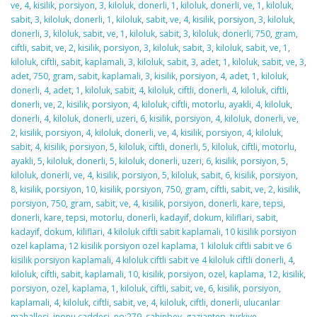
ve
,
4
,
kisilik
,
porsiyon
,
3
,
kiloluk
,
donerli
,
1
,
kiloluk
,
donerli
,
ve
,
1
,
kiloluk
,
sabit
,
3
,
kiloluk
,
donerli
,
1
,
kiloluk
,
sabit
,
ve
,
4
,
kisilik
,
porsiyon
,
3
,
kiloluk
,
donerli
,
3
,
kiloluk
,
sabit
,
ve
,
1
,
kiloluk
,
sabit
,
3
,
kiloluk
,
donerli
,
750
,
gram
,
ciftli
,
sabit
,
ve
,
2
,
kisilik
,
porsiyon
,
3
,
kiloluk
,
sabit
,
3
,
kiloluk
,
sabit
,
ve
,
1
,
kiloluk
,
ciftli
,
sabit
,
kaplamali
,
3
,
kiloluk
,
sabit
,
3
,
adet
,
1
,
kiloluk
,
sabit
,
ve
,
3
,
adet
,
750
,
gram
,
sabit
,
kaplamali
,
3
,
kisilik
,
porsiyon
,
4
,
adet
,
1
,
kiloluk
,
donerli
,
4
,
adet
,
1
,
kiloluk
,
sabit
,
4
,
kiloluk
,
ciftli
,
donerli
,
4
,
kiloluk
,
ciftli
,
donerli
,
ve
,
2
,
kisilik
,
porsiyon
,
4
,
kiloluk
,
ciftli
,
motorlu
,
ayakli
,
4
,
kiloluk
,
donerli
,
4
,
kiloluk
,
donerli
,
uzeri
,
6
,
kisilik
,
porsiyon
,
4
,
kiloluk
,
donerli
,
ve
,
2
,
kisilik
,
porsiyon
,
4
,
kiloluk
,
donerli
,
ve
,
4
,
kisilik
,
porsiyon
,
4
,
kiloluk
,
sabit
,
4
,
kisilik
,
porsiyon
,
5
,
kiloluk
,
ciftli
,
donerli
,
5
,
kiloluk
,
ciftli
,
motorlu
,
ayakli
,
5
,
kiloluk
,
donerli
,
5
,
kiloluk
,
donerli
,
uzeri
,
6
,
kisilik
,
porsiyon
,
5
,
kiloluk
,
donerli
,
ve
,
4
,
kisilik
,
porsiyon
,
5
,
kiloluk
,
sabit
,
6
,
kisilik
,
porsiyon
,
8
,
kisilik
,
porsiyon
,
10
,
kisilik
,
porsiyon
,
750
,
gram
,
ciftli
,
sabit
,
ve
,
2
,
kisilik
,
porsiyon
,
750
,
gram
,
sabit
,
ve
,
4
,
kisilik
,
porsiyon
,
donerli
,
kare
,
tepsi
,
donerli
,
kare
,
tepsi
,
motorlu
,
donerli
,
kadayif
,
dokum
,
kiliflari
,
sabit
,
kadayif
,
dokum
,
kiliflari
,
4 kiloluk ciftli sabit kaplamali
,
10 kisilik porsiyon
ozel kaplama
,
12 kisilik porsiyon ozel kaplama
,
1 kiloluk ciftli sabit ve 6
kisilik porsiyon kaplamali
,
4 kiloluk ciftli sabit ve 4 kiloluk ciftli donerli
,
4
,
kiloluk
,
ciftli
,
sabit
,
kaplamali
,
10
,
kisilik
,
porsiyon
,
ozel
,
kaplama
,
12
,
kisilik
,
porsiyon
,
ozel
,
kaplama
,
1
,
kiloluk
,
ciftli
,
sabit
,
ve
,
6
,
kisilik
,
porsiyon
,
kaplamali
,
4
,
kiloluk
,
ciftli
,
sabit
,
ve
,
4
,
kiloluk
,
ciftli
,
donerli
,
ulucanlar
mahallesi
,
inonu caddesi
,
no:279
,
sahinbey
,
gaziantep
,
turkiye
,