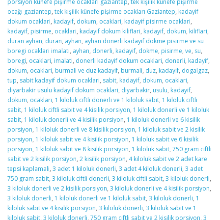
porsiyon künefe pişirme ocakları gaziantep
,
tek kişilik künefe pişirme
ocağı gaziantep
,
tek kişilik künefe pişirme ocakları Gaziantep
,
kadayif
dokum ocaklari
,
kadayif
,
dokum
,
ocaklari
,
kadayif pisirme ocaklari
,
kadayif
,
pisirme
,
ocaklari
,
kadayif dokum kiliflari
,
kadayif
,
dokum
,
kiliflari
,
duran ayhan
,
duran
,
ayhan
,
ayhan donerli kadayif dokme pisirme ve su
boregi ocaklari imalati
,
ayhan
,
donerli
,
kadayif
,
dokme
,
pisirme
,
ve
,
su
,
boregi
,
ocaklari
,
imalati
,
donerli kadayif dokum ocaklari
,
donerli
,
kadayif
,
dokum
,
ocaklari
,
burmali ve duz kadayif
,
burmali
,
duz
,
kadayif
,
dogalgaz
,
tup
,
sabit kadayif dokum ocaklari
,
sabit
,
kadayif
,
dokum
,
ocaklari
,
diyarbakir usulu kadayif dokum ocaklari
,
diyarbakir
,
usulu
,
kadayif
,
dokum
,
ocaklari
,
1 kiloluk ciftli donerli ve 1 kiloluk sabit
,
1 kiloluk ciftli
sabit
,
1 kiloluk ciftli sabit ve 4 kisilik porsiyon
,
1 kiloluk donerli ve 1 kiloluk
sabit
,
1 kiloluk donerli ve 4 kisilik porsiyon
,
1 kiloluk donerli ve 6 kisilik
porsiyon
,
1 kiloluk donerli ve 8 kisilik porsiyon
,
1 kiloluk sabit ve 2 kisilik
porsiyon
,
1 kiloluk sabit ve 4 kisilik porsiyon
,
1 kiloluk sabit ve 6 kisilik
porsiyon
,
1 kiloluk sabit ve 8 kisilik porsiyon
,
1 kiloluk sabit
,
750 gram ciftli
sabit ve 2 kisilik porsiyon
,
2 kisilik porsiyon
,
4 kiloluk sabit ve 2 adet kare
tepsi kaplamali
,
3 adet 1 kiloluk donerli
,
3 adet 4 kiloluk donerli
,
3 adet
750 gram sabit
,
3 kiloluk ciftli donerli
,
3 kiloluk ciftli sabit
,
3 kiloluk donerli
,
3 kiloluk donerli ve 2 kisilik porsiyon
,
3 kiloluk donerli ve 4 kisilik porsiyon
,
3 kiloluk donerli
,
1 kiloluk donerli ve 1 kiloluk sabit
,
3 kiloluk donerli
,
1
kiloluk sabit ve 4 kisilik porsiyon
,
3 kiloluk donerli
,
3 kiloluk sabit ve 1
kiloluk sabit
,
3 kiloluk donerli
,
750 gram ciftli sabit ve 2 kisilik porsiyon
,
3