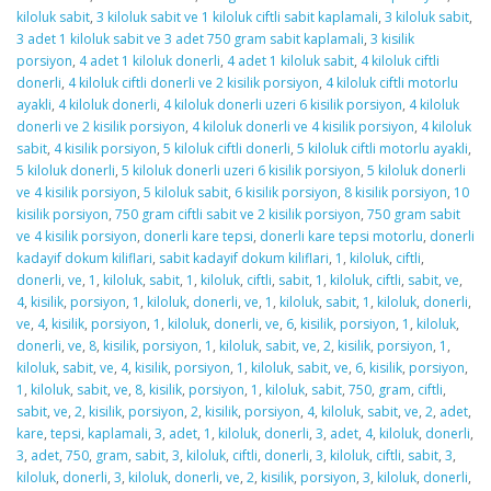
kiloluk sabit
,
3 kiloluk sabit ve 1 kiloluk ciftli sabit kaplamali
,
3 kiloluk sabit
,
3 adet 1 kiloluk sabit ve 3 adet 750 gram sabit kaplamali
,
3 kisilik
porsiyon
,
4 adet 1 kiloluk donerli
,
4 adet 1 kiloluk sabit
,
4 kiloluk ciftli
donerli
,
4 kiloluk ciftli donerli ve 2 kisilik porsiyon
,
4 kiloluk ciftli motorlu
ayakli
,
4 kiloluk donerli
,
4 kiloluk donerli uzeri 6 kisilik porsiyon
,
4 kiloluk
donerli ve 2 kisilik porsiyon
,
4 kiloluk donerli ve 4 kisilik porsiyon
,
4 kiloluk
sabit
,
4 kisilik porsiyon
,
5 kiloluk ciftli donerli
,
5 kiloluk ciftli motorlu ayakli
,
5 kiloluk donerli
,
5 kiloluk donerli uzeri 6 kisilik porsiyon
,
5 kiloluk donerli
ve 4 kisilik porsiyon
,
5 kiloluk sabit
,
6 kisilik porsiyon
,
8 kisilik porsiyon
,
10
kisilik porsiyon
,
750 gram ciftli sabit ve 2 kisilik porsiyon
,
750 gram sabit
ve 4 kisilik porsiyon
,
donerli kare tepsi
,
donerli kare tepsi motorlu
,
donerli
kadayif dokum kiliflari
,
sabit kadayif dokum kiliflari
,
1
,
kiloluk
,
ciftli
,
donerli
,
ve
,
1
,
kiloluk
,
sabit
,
1
,
kiloluk
,
ciftli
,
sabit
,
1
,
kiloluk
,
ciftli
,
sabit
,
ve
,
4
,
kisilik
,
porsiyon
,
1
,
kiloluk
,
donerli
,
ve
,
1
,
kiloluk
,
sabit
,
1
,
kiloluk
,
donerli
,
ve
,
4
,
kisilik
,
porsiyon
,
1
,
kiloluk
,
donerli
,
ve
,
6
,
kisilik
,
porsiyon
,
1
,
kiloluk
,
donerli
,
ve
,
8
,
kisilik
,
porsiyon
,
1
,
kiloluk
,
sabit
,
ve
,
2
,
kisilik
,
porsiyon
,
1
,
kiloluk
,
sabit
,
ve
,
4
,
kisilik
,
porsiyon
,
1
,
kiloluk
,
sabit
,
ve
,
6
,
kisilik
,
porsiyon
,
1
,
kiloluk
,
sabit
,
ve
,
8
,
kisilik
,
porsiyon
,
1
,
kiloluk
,
sabit
,
750
,
gram
,
ciftli
,
sabit
,
ve
,
2
,
kisilik
,
porsiyon
,
2
,
kisilik
,
porsiyon
,
4
,
kiloluk
,
sabit
,
ve
,
2
,
adet
,
kare
,
tepsi
,
kaplamali
,
3
,
adet
,
1
,
kiloluk
,
donerli
,
3
,
adet
,
4
,
kiloluk
,
donerli
,
3
,
adet
,
750
,
gram
,
sabit
,
3
,
kiloluk
,
ciftli
,
donerli
,
3
,
kiloluk
,
ciftli
,
sabit
,
3
,
kiloluk
,
donerli
,
3
,
kiloluk
,
donerli
,
ve
,
2
,
kisilik
,
porsiyon
,
3
,
kiloluk
,
donerli
,