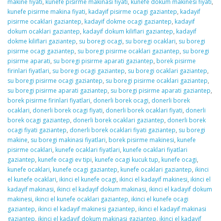
makine fiyati
,
kunefe pisirme makinasi fiyati
,
kunefe dokum makinesi fiyati
,
kunefe pisirme makina fiyati
,
kadayif pisirme ocagi gaziantep
,
kadayif
pisirme ocaklari gaziantep
,
kadayif dokme ocagi gaziantep
,
kadayif
dokum ocaklari gaziantep
,
kadayif dokum kiliflari gaziantep
,
kadayif
dokme kiliflari gaziantep
,
su boregi ocagi
,
su boregi ocaklari
,
su boregi
pisirme ocagi gaziantep
,
su boregi pisirme ocaklari gaziantep
,
su boregi
pisirme aparati
,
su boregi pisirme aparati gaziantep
,
borek pisirme
firinlari fiyatlari
,
su boregi ocagi gaziantep
,
su boregi ocaklari gaziantep
,
su boregi pisirme ocagi gaziantep
,
su boregi pisirme ocaklari gaziantep
,
su boregi pisirme aparati gaziantep
,
su boregi pisirme aparati gaziantep
,
borek pisirme firinlari fiyatlari
,
donerli borek ocagi
,
donerli borek
ocaklari
,
donerli borek ocagi fiyati
,
donerli borek ocaklari fiyati
,
donerli
borek ocagi gaziantep
,
donerli borek ocaklari gaziantep
,
donerli borek
ocagi fiyati gaziantep
,
donerli borek ocaklari fiyati gaziantep
,
su boregi
makine
,
su boregi makinasi fiyatlari
,
borek pisirme makinesi
,
kunefe
pisirme ocaklari
,
kunefe ocaklari fiyatlari
,
kunefe ocaklari fiyatlari
gaziantep
,
kunefe ocagi ev tipi
,
kunefe ocagi kucuk tup
,
kunefe ocagi
,
kunefe ocaklari
,
kunefe ocagi gaziantep
,
kunefe ocaklari gaziantep
,
ikinci
el kunefe ocaklari
,
ikinci el kunefe ocagi
,
ikinci el kadayif makinesi
,
ikinci el
kadayif makinasi
,
ikinci el kadayif dokum makinasi
,
ikinci el kadayif dokum
makinesi
,
ikinci el kunefe ocaklari gaziantep
,
ikinci el kunefe ocagi
gaziantep
,
ikinci el kadayif makinesi gaziantep
,
ikinci el kadayif makinasi
gaziantep
,
ikinci el kadayif dokum makinasi gaziantep
,
ikinci el kadayif