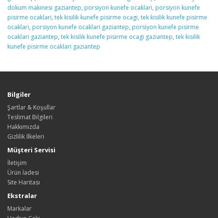
dokum makinesi gaziantep
,
porsiyon kunefe ocaklari
,
porsiyon kunefe
pisirme ocaklari
,
tek kisilik kunefe pisirme ocagi
,
tek kisilik kunefe pisirme
ocaklari
,
porsiyon kunefe ocaklari gaziantep
,
porsiyon kunefe pisirme
ocaklari gaziantep
,
tek kisilik kunefe pisirme ocagi gaziantep
,
tek kisilik
kunefe pisirme ocaklari gaziantep
Bilgiler
Şartlar & Koşullar
Teslimat Bilgileri
Hakkımızda
Gizlilik İlkeleri
Müşteri Servisi
İletişim
Ürün İadesi
Site Haritası
Ekstralar
Markalar