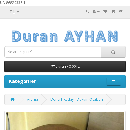
UA-86829336-1
TL
0 ürün - 0,00TL
Kategoriler
Arama
Dönerli Kadayıf Döküm Ocakları