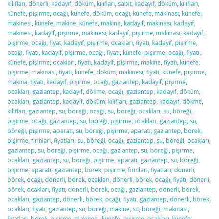
kılıfları
,
dönerli
,
kadayıf
,
döküm
,
kılıfları
,
sabit
,
kadayıf
,
döküm
,
kılıfları
,
künefe
,
pişirme
,
ocağı
,
künefe
,
döküm
,
ocağı
,
künefe
,
makinası
,
künefe
,
makinesi
,
künefe
,
makine
,
künefe
,
makina
,
kadayıf
,
makinası
,
kadayıf
,
makinesi
,
kadayıf
,
pişirme
,
makinesi
,
kadayıf
,
pişirme
,
makinası
,
kadayıf
,
pişirme
,
ocağı
,
fiyat
,
kadayıf
,
pişirme
,
ocakları
,
fiyatı
,
kadayıf
,
pişirme
,
ocağı
,
fiyatı
,
kadayıf
,
pişirme
,
ocağı
,
fiyatı
,
künefe
,
pişirme
,
ocağı
,
fiyatı
,
künefe
,
pişirme
,
ocakları
,
fiyatı
,
kadayif
,
pişirme
,
makine
,
fiyatı
,
künefe
,
pişirme
,
makinası
,
fiyatı
,
künefe
,
döküm
,
makinesi
,
fiyatı
,
künefe
,
pişirme
,
makina
,
fiyatı
,
kadayıf
,
pişirme
,
ocağı
,
gaziantep
,
kadayıf
,
pişirme
,
ocakları
,
gaziantep
,
kadayıf
,
dökme
,
ocağı
,
gaziantep
,
kadayıf
,
döküm
,
ocakları
,
gaziantep
,
kadayıf
,
döküm
,
kılıfları
,
gaziantep
,
kadayıf
,
dökme
,
kılıfları
,
gaziantep
,
su
,
böreği
,
ocağı
,
su
,
böreği
,
ocakları
,
su
,
böreği
,
pişirme
,
ocağı
,
gaziantep
,
su
,
böreği
,
pişirme
,
ocakları
,
gaziantep
,
su
,
böreği
,
pişirme
,
aparatı
,
su
,
böreği
,
pişirme
,
aparatı
,
gaziantep
,
börek
,
pişirme
,
fırınları
,
fiyatları
,
su
,
böreği
,
ocağı
,
gaziantep
,
su
,
böreği
,
ocakları
,
gaziantep
,
su
,
böreği
,
pişirme
,
ocağı
,
gaziantep
,
su
,
böreği
,
pişirme
,
ocakları
,
gaziantep
,
su
,
böreği
,
pişirme
,
aparatı
,
gaziantep
,
su
,
böreği
,
pişirme
,
aparatı
,
gaziantep
,
börek
,
pişirme
,
fırınları
,
fiyatları
,
dönerli
,
börek
,
ocağı
,
dönerli
,
börek
,
ocakları
,
dönerli
,
börek
,
ocağı
,
fiyatı
,
dönerli
,
börek
,
ocakları
,
fiyatı
,
dönerli
,
börek
,
ocağı
,
gaziantep
,
dönerli
,
börek
,
ocakları
,
gaziantep
,
dönerli
,
börek
,
ocağı
,
fiyatı
,
gaziantep
,
dönerli
,
börek
,
ocakları
,
fiyatı
,
gaziantep
,
su
,
böreği
,
makine
,
su
,
böreği
,
makinası
,
fiyatları
,
börek
,
pişirme
,
makinesı
,
künefe
,
pişirme
,
ocakları
,
künefe
,