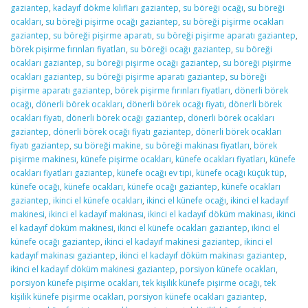
gaziantep
,
kadayıf dökme kılıfları gaziantep
,
su böreği ocağı
,
su böreği
ocakları
,
su böreği pişirme ocağı gaziantep
,
su böreği pişirme ocakları
gaziantep
,
su böreği pişirme aparatı
,
su böreği pişirme aparatı gaziantep
,
börek pişirme fırınları fiyatları
,
su böreği ocağı gaziantep
,
su böreği
ocakları gaziantep
,
su böreği pişirme ocağı gaziantep
,
su böreği pişirme
ocakları gaziantep
,
su böreği pişirme aparatı gaziantep
,
su böreği
pişirme aparatı gaziantep
,
börek pişirme fırınları fiyatları
,
dönerli börek
ocağı
,
dönerli börek ocakları
,
dönerli börek ocağı fiyatı
,
dönerli börek
ocakları fiyatı
,
dönerli börek ocağı gaziantep
,
dönerli börek ocakları
gaziantep
,
dönerli börek ocağı fiyatı gaziantep
,
dönerli börek ocakları
fiyatı gaziantep
,
su böreği makine
,
su böreği makinası fiyatları
,
börek
pişirme makinesı
,
künefe pişirme ocakları
,
künefe ocakları fiyatları
,
künefe
ocakları fiyatları gaziantep
,
künefe ocağı ev tipi
,
künefe ocağı küçük tüp
,
künefe ocağı
,
künefe ocakları
,
künefe ocağı gaziantep
,
künefe ocakları
gaziantep
,
ikinci el künefe ocakları
,
ikinci el künefe ocağı
,
ikinci el kadayıf
makinesi
,
ikinci el kadayıf makinası
,
ikinci el kadayıf döküm makinası
,
ikinci
el kadayıf döküm makinesi
,
ikinci el künefe ocakları gaziantep
,
ikinci el
künefe ocağı gaziantep
,
ikinci el kadayıf makinesi gaziantep
,
ikinci el
kadayıf makinası gaziantep
,
ikinci el kadayıf döküm makinası gaziantep
,
ikinci el kadayıf döküm makinesi gaziantep
,
porsiyon künefe ocakları
,
porsiyon künefe pişirme ocakları
,
tek kişilik künefe pişirme ocağı
,
tek
kişilik künefe pişirme ocakları
,
porsiyon künefe ocakları gaziantep
,