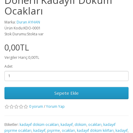
Dönerli Kadayıf Döküm
Ocakları
Marka:
Duran AYHAN
Ürün Kodu:KDO-0001
Stok Durumu:Stokta var
0,00TL
Vergiler Hariç:0,00TL
Adet
Sepete Ekle
0 yorum
/
Yorum Yap
Etiketler:
kadayıf döküm ocakları
,
kadayıf
,
döküm
,
ocakları
,
kadayıf
pişirme ocakları
,
kadayıf
,
pişirme
,
ocakları
,
kadayıf döküm kılıfları
,
kadayıf
,