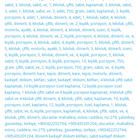
sabit
,
3
,
kiloluk
,
sabit
,
ve
,
1
,
kiloluk
,
çiftli
,
sabit
,
kaplamalı
,
3
,
kiloluk
,
sabit
,
3
,
adet
,
1
,
kiloluk
,
sabit
,
ve
,
3
,
adet
,
750
,
gram
,
sabit
,
kaplamalı
,
3
,
kişilik
,
porsiyon
,
4
,
adet
,
1
,
kiloluk
,
dönerli
,
4
,
adet
,
1
,
kiloluk
,
sabit
,
4
,
kiloluk
,
çiftli
,
dönerli
,
4
,
kiloluk
,
çiftli
,
dönerli
,
ve
,
2
,
kişilik
,
porsiyon
,
4
,
kiloluk
,
çiftli
,
motorlu
,
ayaklı
,
4
,
kiloluk
,
dönerli
,
4
,
kiloluk
,
dönerli
,
üzeri
,
6
,
kişilik
,
porsiyon
,
4
,
kiloluk
,
dönerli
,
ve
,
2
,
kişilik
,
porsiyon
,
4
,
kiloluk
,
dönerli
,
ve
,
4
,
kişilik
,
porsiyon
,
4
,
kiloluk
,
sabit
,
4
,
kişilik
,
porsiyon
,
5
,
kiloluk
,
çiftli
,
dönerli
,
5
,
kiloluk
,
çiftli
,
motorlu
,
ayaklı
,
5
,
kiloluk
,
dönerli
,
5
,
kiloluk
,
dönerli
,
üzeri
,
6
,
kişilik
,
porsiyon
,
5
,
kiloluk
,
dönerli
,
ve
,
4
,
kişilik
,
porsiyon
,
5
,
kiloluk
,
sabit
,
6
,
kişilik
,
porsiyon
,
8
,
kişilik
,
porsiyon
,
10
,
kişilik
,
porsiyon
,
750
,
gram
,
çiftli
,
sabit
,
ve
,
2
,
kişilik
,
porsiyon
,
750
,
gram
,
sabit
,
ve
,
4
,
kişilik
,
porsiyon
,
dönerli
,
kare
,
tepsi
,
dönerli
,
kare
,
tepsi
,
motorlu
,
dönerli
,
kadayıf
,
döküm
,
kılıfları
,
sabit
,
kadayıf
,
döküm
,
kılıfları
,
4 kiloluk çiftli sabit
kaplamalı
,
10 kişilik porsiyon özel kaplama
,
12 kişilik porsiyon özel
kaplama
,
1 kiloluk çiftli sabit ve 6 kişilik porsiyon kaplamalı
,
4 kiloluk çiftli
sabit ve 4 kiloluk çiftli dönerli
,
4
,
kiloluk
,
çiftli
,
sabit
,
kaplamalı
,
10
,
kişilik
,
porsiyon
,
özel
,
kaplama
,
12
,
kişilik
,
porsiyon
,
özel
,
kaplama
,
1
,
kiloluk
,
çiftli
,
sabit
,
ve
,
6
,
kişilik
,
porsiyon
,
kaplamalı
,
4
,
kiloluk
,
çiftli
,
sabit
,
ve
,
4
,
kiloluk
,
çiftli
,
dönerli
,
ulucanlar mahallesi
,
inönü caddesi
,
no:279
,
şahinbey
,
gaziantep
,
türkiye
,
+903422252764
,
+905435301204
,
ulucanlar
,
mahallesi
,
inönü
,
caddesi
,
no:279
,
şahinbey
,
gaziantep
,
türkiye
,
+903422252764
,
+905435301204
,
dönerli kadayıf döküm kılıfları
,
sabit kadayıf döküm