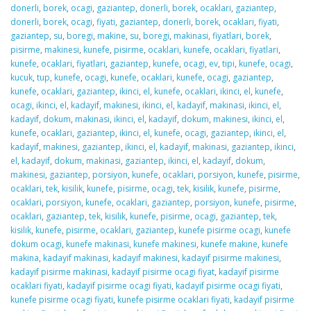
donerli
,
borek
,
ocagi
,
gaziantep
,
donerli
,
borek
,
ocaklari
,
gaziantep
,
donerli
,
borek
,
ocagi
,
fiyati
,
gaziantep
,
donerli
,
borek
,
ocaklari
,
fiyati
,
gaziantep
,
su
,
boregi
,
makine
,
su
,
boregi
,
makinasi
,
fiyatlari
,
borek
,
pisirme
,
makinesi
,
kunefe
,
pisirme
,
ocaklari
,
kunefe
,
ocaklari
,
fiyatlari
,
kunefe
,
ocaklari
,
fiyatlari
,
gaziantep
,
kunefe
,
ocagi
,
ev
,
tipi
,
kunefe
,
ocagi
,
kucuk
,
tup
,
kunefe
,
ocagi
,
kunefe
,
ocaklari
,
kunefe
,
ocagi
,
gaziantep
,
kunefe
,
ocaklari
,
gaziantep
,
ikinci
,
el
,
kunefe
,
ocaklari
,
ikinci
,
el
,
kunefe
,
ocagi
,
ikinci
,
el
,
kadayif
,
makinesi
,
ikinci
,
el
,
kadayif
,
makinasi
,
ikinci
,
el
,
kadayif
,
dokum
,
makinasi
,
ikinci
,
el
,
kadayif
,
dokum
,
makinesi
,
ikinci
,
el
,
kunefe
,
ocaklari
,
gaziantep
,
ikinci
,
el
,
kunefe
,
ocagi
,
gaziantep
,
ikinci
,
el
,
kadayif
,
makinesi
,
gaziantep
,
ikinci
,
el
,
kadayif
,
makinasi
,
gaziantep
,
ikinci
,
el
,
kadayif
,
dokum
,
makinasi
,
gaziantep
,
ikinci
,
el
,
kadayif
,
dokum
,
makinesi
,
gaziantep
,
porsiyon
,
kunefe
,
ocaklari
,
porsiyon
,
kunefe
,
pisirme
,
ocaklari
,
tek
,
kisilik
,
kunefe
,
pisirme
,
ocagi
,
tek
,
kisilik
,
kunefe
,
pisirme
,
ocaklari
,
porsiyon
,
kunefe
,
ocaklari
,
gaziantep
,
porsiyon
,
kunefe
,
pisirme
,
ocaklari
,
gaziantep
,
tek
,
kisilik
,
kunefe
,
pisirme
,
ocagi
,
gaziantep
,
tek
,
kisilik
,
kunefe
,
pisirme
,
ocaklari
,
gaziantep
,
kunefe pisirme ocagi
,
kunefe
dokum ocagi
,
kunefe makinasi
,
kunefe makinesi
,
kunefe makine
,
kunefe
makina
,
kadayif makinasi
,
kadayif makinesi
,
kadayif pisirme makinesi
,
kadayif pisirme makinasi
,
kadayif pisirme ocagi fiyat
,
kadayif pisirme
ocaklari fiyati
,
kadayif pisirme ocagi fiyati
,
kadayif pisirme ocagi fiyati
,
kunefe pisirme ocagi fiyati
,
kunefe pisirme ocaklari fiyati
,
kadayif pisirme