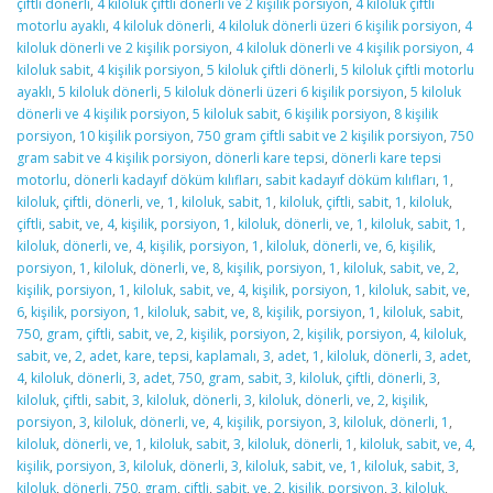
çiftli dönerli
,
4 kiloluk çiftli dönerli ve 2 kişilik porsiyon
,
4 kiloluk çiftli
motorlu ayaklı
,
4 kiloluk dönerli
,
4 kiloluk dönerli üzeri 6 kişilik porsiyon
,
4
kiloluk dönerli ve 2 kişilik porsiyon
,
4 kiloluk dönerli ve 4 kişilik porsiyon
,
4
kiloluk sabit
,
4 kişilik porsiyon
,
5 kiloluk çiftli dönerli
,
5 kiloluk çiftli motorlu
ayaklı
,
5 kiloluk dönerli
,
5 kiloluk dönerli üzeri 6 kişilik porsiyon
,
5 kiloluk
dönerli ve 4 kişilik porsiyon
,
5 kiloluk sabit
,
6 kişilik porsiyon
,
8 kişilik
porsiyon
,
10 kişilik porsiyon
,
750 gram çiftli sabit ve 2 kişilik porsiyon
,
750
gram sabit ve 4 kişilik porsiyon
,
dönerli kare tepsi
,
dönerli kare tepsi
motorlu
,
dönerli kadayıf döküm kılıfları
,
sabit kadayıf döküm kılıfları
,
1
,
kiloluk
,
çiftli
,
dönerli
,
ve
,
1
,
kiloluk
,
sabit
,
1
,
kiloluk
,
çiftli
,
sabit
,
1
,
kiloluk
,
çiftli
,
sabit
,
ve
,
4
,
kişilik
,
porsiyon
,
1
,
kiloluk
,
dönerli
,
ve
,
1
,
kiloluk
,
sabit
,
1
,
kiloluk
,
dönerli
,
ve
,
4
,
kişilik
,
porsiyon
,
1
,
kiloluk
,
dönerli
,
ve
,
6
,
kişilik
,
porsiyon
,
1
,
kiloluk
,
dönerli
,
ve
,
8
,
kişilik
,
porsiyon
,
1
,
kiloluk
,
sabit
,
ve
,
2
,
kişilik
,
porsiyon
,
1
,
kiloluk
,
sabit
,
ve
,
4
,
kişilik
,
porsiyon
,
1
,
kiloluk
,
sabit
,
ve
,
6
,
kişilik
,
porsiyon
,
1
,
kiloluk
,
sabit
,
ve
,
8
,
kişilik
,
porsiyon
,
1
,
kiloluk
,
sabit
,
750
,
gram
,
çiftli
,
sabit
,
ve
,
2
,
kişilik
,
porsiyon
,
2
,
kişilik
,
porsiyon
,
4
,
kiloluk
,
sabit
,
ve
,
2
,
adet
,
kare
,
tepsi
,
kaplamalı
,
3
,
adet
,
1
,
kiloluk
,
dönerli
,
3
,
adet
,
4
,
kiloluk
,
dönerli
,
3
,
adet
,
750
,
gram
,
sabit
,
3
,
kiloluk
,
çiftli
,
dönerli
,
3
,
kiloluk
,
çiftli
,
sabit
,
3
,
kiloluk
,
dönerli
,
3
,
kiloluk
,
dönerli
,
ve
,
2
,
kişilik
,
porsiyon
,
3
,
kiloluk
,
dönerli
,
ve
,
4
,
kişilik
,
porsiyon
,
3
,
kiloluk
,
dönerli
,
1
,
kiloluk
,
dönerli
,
ve
,
1
,
kiloluk
,
sabit
,
3
,
kiloluk
,
dönerli
,
1
,
kiloluk
,
sabit
,
ve
,
4
,
kişilik
,
porsiyon
,
3
,
kiloluk
,
dönerli
,
3
,
kiloluk
,
sabit
,
ve
,
1
,
kiloluk
,
sabit
,
3
,
kiloluk
,
dönerli
,
750
,
gram
,
çiftli
,
sabit
,
ve
,
2
,
kişilik
,
porsiyon
,
3
,
kiloluk
,